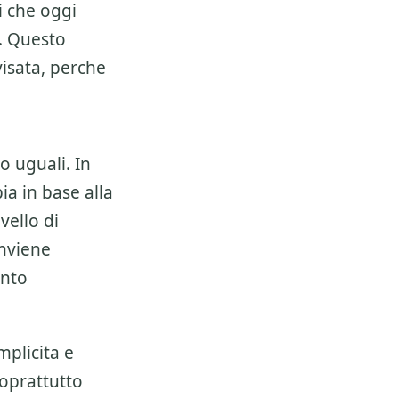
i che oggi
. Questo
isata, perche
o uguali. In
a in base alla
vello di
onviene
ento
mplicita e
soprattutto