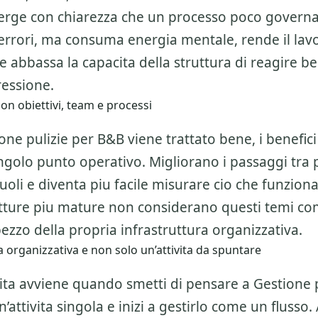
ge con chiarezza che un processo poco govern
errori, ma consuma energia mentale, rende il lav
 abbassa la capacita della struttura di reagire b
essione.
on obiettivi, team e processi
ne pulizie per B&B viene trattato bene, i benefic
ingolo punto operativo. Migliorano i passaggi tra 
ruoli e diventa piu facile misurare cio che funzion
utture piu mature non considerano questi temi c
zzo della propria infrastruttura organizzativa.
 organizzativa e non solo un’attivita da spuntare
alita avviene quando smetti di pensare a
Gestione p
attivita singola e inizi a gestirlo come un flusso.