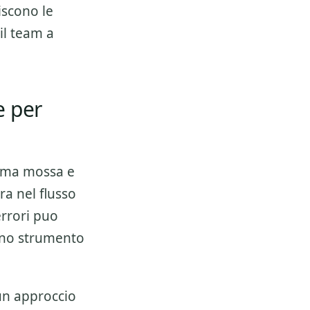
iscono le
il team a
e per
rima mossa e
ra nel flusso
errori puo
 uno strumento
 un approccio