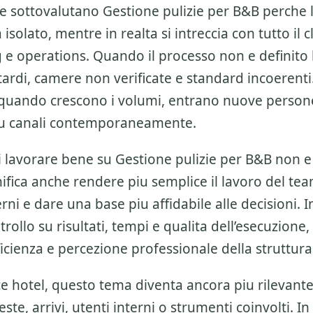
re sottovalutano
Gestione pulizie per B&B
perche 
solato, mentre in realta si intreccia con tutto il c
 e operations
. Quando il processo non e definito
ardi, camere non verificate e standard incoerenti
 quando crescono i volumi, entrano nuove person
piu canali contemporaneamente.
di lavorare bene su
Gestione pulizie per B&B
non e 
ifica anche rendere piu semplice il lavoro del tea
rni e dare una base piu affidabile alle decisioni. In
trollo su risultati, tempi e qualita dell’esecuzione,
ficienza e percezione professionale della struttura
sce hotel, questo tema diventa ancora piu rilevan
ste, arrivi, utenti interni o strumenti coinvolti. In