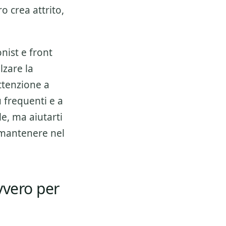
 crea attrito,
nist e front
lzare la
attenzione a
iu frequenti e a
e, ma aiutarti
a mantenere nel
vvero per