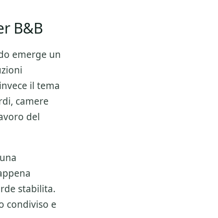
per B&B
do emerge un
zioni
invece il tema
ardi, camere
lavoro del
 una
 appena
de stabilita.
o condiviso e