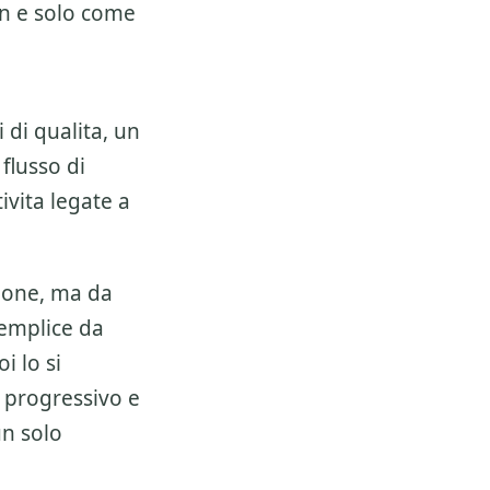
on e solo come
 di qualita, un
 flusso di
ivita legate a
ione, ma da
semplice da
i lo si
 progressivo e
un solo