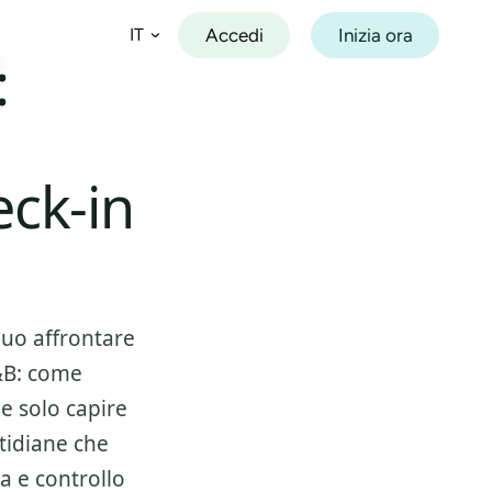
Accedi
Inizia ora
IT
:
Español
Français
eck-in
Deutsch
Italiano
Português
puo affrontare
&B: come
 e solo capire
otidiane che
a e controllo