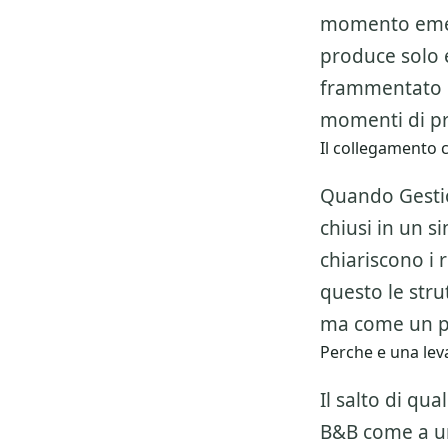
momento emer
produce solo 
frammentato e
momenti di pr
Il collegamento c
Quando Gestio
chiusi in un s
chiariscono i 
questo le str
ma come un pe
Perche e una leva
Il salto di qu
B&B
come a un’