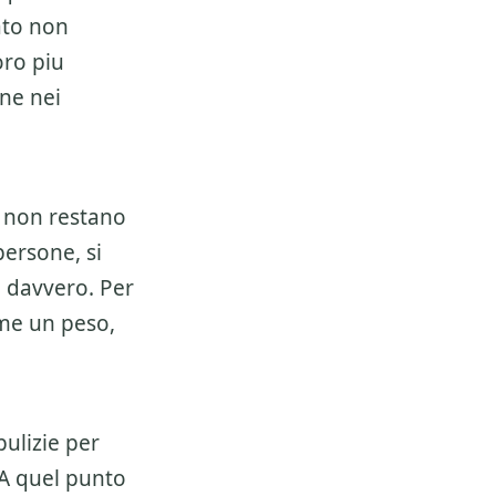
ato non
oro piu
ene nei
i non restano
persone, si
a davvero. Per
ome un peso,
ulizie per
 A quel punto