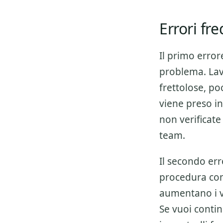
Errori fr
Il primo error
problema. Lav
frettolose, p
viene preso in
non verificate
team.
Il secondo err
procedura co
aumentano i v
Se vuoi conti