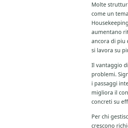
Molte struttu
come un tema i
Housekeeping
aumentano rit
ancora di piu
si lavora su 
Il vantaggio 
problemi. Sign
i passaggi inte
migliora il con
concreti su ef
Per chi gesti
crescono richie