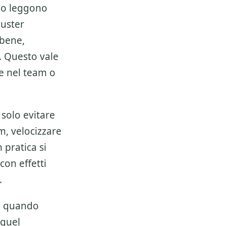
lo leggono
luster
 bene,
. Questo vale
e nel team o
solo evitare
m, velocizzare
 pratica si
 con effetti
.
te quando
 quel