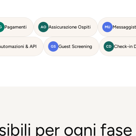
i
Assicurazione Ospiti
Messaggistica Unificat
AO
MU
ali
Automazioni & API
Guest Screening
AP
GS
sibili per ogni fase