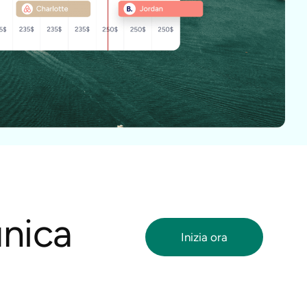
'unica
Inizia ora