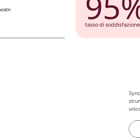
95
ostri
tasso di soddisfazione 
Sync
stru
unic
o