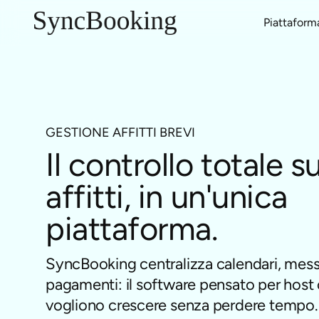
Piattaform
Gestione Canali
Case Vacanza
Blog
Multi-Calendario
Affitti Urbani
Report e Guide
GESTIONE AFFITTI BREVI
Inbox Unificata
Affitti Stagionali
Clienti
Il controllo totale su
Gestione Proprietari
Aparthotel
Eventi
affitti, in un'unica
Gestione Ricavi
Appartamenti con Servizi
Marketplace
piattaforma.
SyncBooking centralizza calendari, mes
pagamenti: il software pensato per host
vogliono crescere senza perdere tempo.