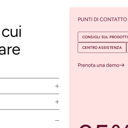
PUNTI DI CONTATTO
 cui
CONSIGLI SUL PRODOTT
are
CENTRO ASSISTENZA
Prenota una demo
o.
 del
 Il
r