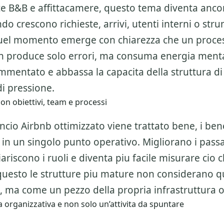
sce B&B e affittacamere, questo tema diventa anco
do crescono richieste, arrivi, utenti interni o str
 quel momento emerge con chiarezza che un proce
 produce solo errori, ma consuma energia mental
ammentato e abbassa la capacita della struttura d
i pressione.
on obiettivi, team e processi
io Airbnb ottimizzato viene trattato bene, i bene
 in un singolo punto operativo. Migliorano i passa
iariscono i ruoli e diventa piu facile misurare cio
questo le strutture piu mature non considerano q
 ma come un pezzo della propria infrastruttura o
 organizzativa e non solo un’attivita da spuntare