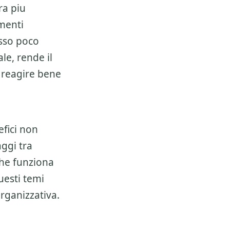
ra piu
umenti
sso poco
e, rende il
i reagire bene
fici non
ggi tra
 che funziona
uesti temi
rganizzativa.