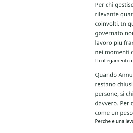
Per chi gesti
rilevante quan
coinvolti. In
governato non
lavoro piu fr
nei momenti d
Il collegamento c
Quando Annunc
restano chiusi
persone, si ch
davvero. Per 
come un peso,
Perche e una leva