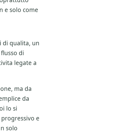
soprattutto
on e solo come
 di qualita, un
 flusso di
ivita legate a
ione, ma da
semplice da
i lo si
 progressivo e
un solo