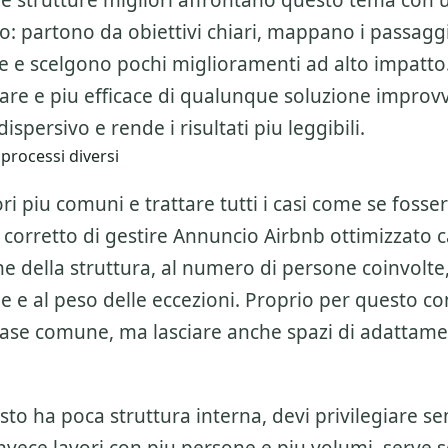
 le strutture migliori affrontano questo tema con
o: partono da obiettivi chiari, mappano i passagg
ne e scelgono pochi miglioramenti ad alto impatto
are e piu efficace di qualunque soluzione improvv
ispersivo e rende i risultati piu leggibili.
 processi diversi
ri piu comuni e trattare tutti i casi come se fosser
 corretto di gestire
Annuncio Airbnb ottimizzato
c
e della struttura, al numero di persone coinvolte, a
ne e al peso delle eccezioni. Proprio per questo c
base comune, ma lasciare anche spazi di adattam
esto ha poca struttura interna, devi privilegiare se