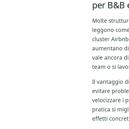
per B&B 
Molte struttu
leggono come u
cluster
Airbnb
aumentano dipe
vale ancora d
team o si lav
Il vantaggio 
evitare proble
velocizzare i 
pratica si migl
effetti concre