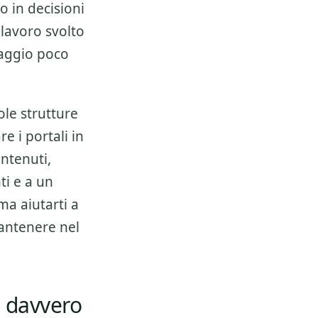
o in decisioni
 lavoro svolto
saggio poco
ole strutture
e i portali in
ntenuti,
nti e a un
ma aiutarti a
mantenere nel
a davvero