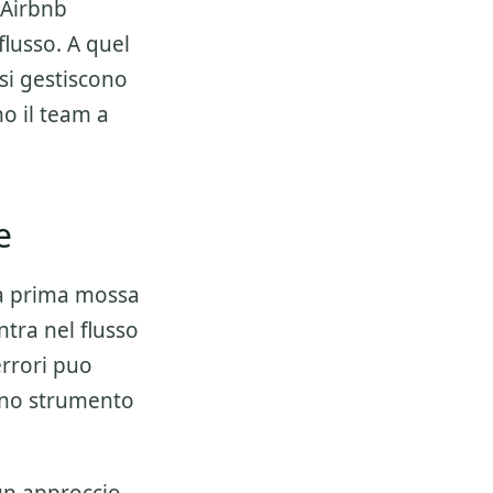
 Airbnb
flusso. A quel
 si gestiscono
no il team a
e
la prima mossa
ntra nel flusso
errori puo
 uno strumento