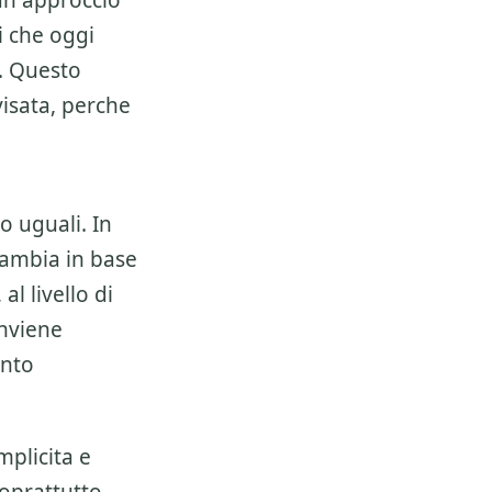
 un approccio
i che oggi
. Questo
isata, perche
o uguali. In
ambia in base
l livello di
onviene
ento
mplicita e