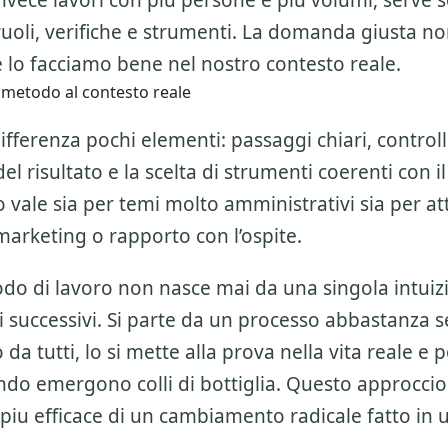
invece lavori con piu persone e piu volumi, serve 
ruoli, verifiche e strumenti. La domanda giusta n
 lo facciamo bene nel nostro contesto reale.
 metodo al contesto reale
ifferenza pochi elementi: passaggi chiari, controlli
l risultato e la scelta di strumenti coerenti con il
 vale sia per temi molto amministrativi sia per att
marketing o rapporto con l’ospite.
o di lavoro non nasce mai da una singola intuiz
 successivi. Si parte da un processo abbastanza 
da tutti, lo si mette alla prova nella vita reale e po
do emergono colli di bottiglia. Questo approccio
piu efficace di un cambiamento radicale fatto in 