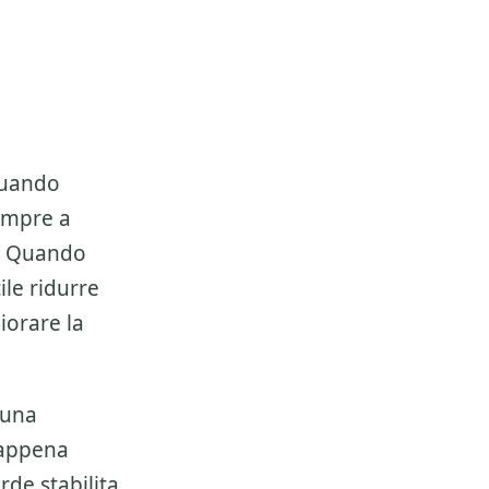
quando
empre a
e. Quando
ile ridurre
iorare la
 una
 appena
de stabilita.