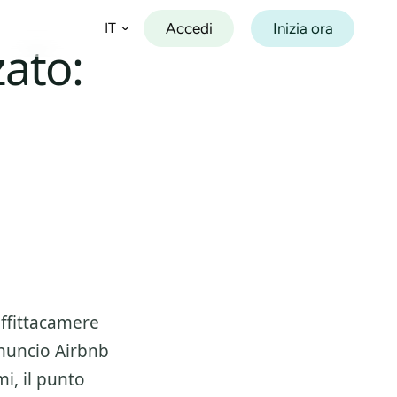
Accedi
Inizia ora
IT
ato:
Español
Français
Deutsch
Italiano
Português
affittacamere
nuncio Airbnb
mi
, il punto