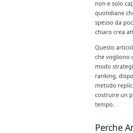
non e solo cap
quotidiane che
spesso da poc
chiaro crea att
Questo articol
che vogliono 
modo strategic
ranking, disp
metodo replica
costruire un p
tempo.
Perche A