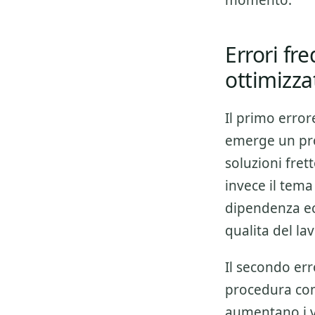
momento.
Errori fr
ottimizza
Il primo error
emerge un pro
soluzioni fre
invece il tema
dipendenza ecc
qualita del la
Il secondo err
procedura co
aumentano i v