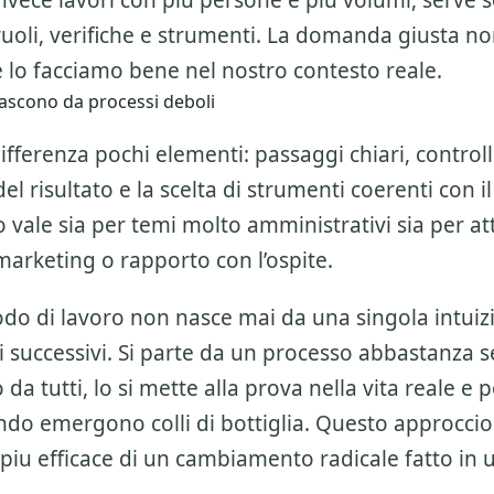
invece lavori con piu persone e piu volumi, serve 
ruoli, verifiche e strumenti. La domanda giusta n
 lo facciamo bene nel nostro contesto reale.
nascono da processi deboli
ifferenza pochi elementi: passaggi chiari, controlli
l risultato e la scelta di strumenti coerenti con il
 vale sia per temi molto amministrativi sia per att
marketing o rapporto con l’ospite.
o di lavoro non nasce mai da una singola intuiz
 successivi. Si parte da un processo abbastanza 
da tutti, lo si mette alla prova nella vita reale e po
do emergono colli di bottiglia. Questo approccio
piu efficace di un cambiamento radicale fatto in 