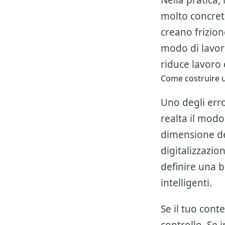
Nella pratica,
molto concret
creano frizio
modo di lavor
riduce lavoro d
Come costruire u
Uno degli erro
realta il modo
dimensione del
digitalizzazio
definire una 
intelligenti.
Se il tuo cont