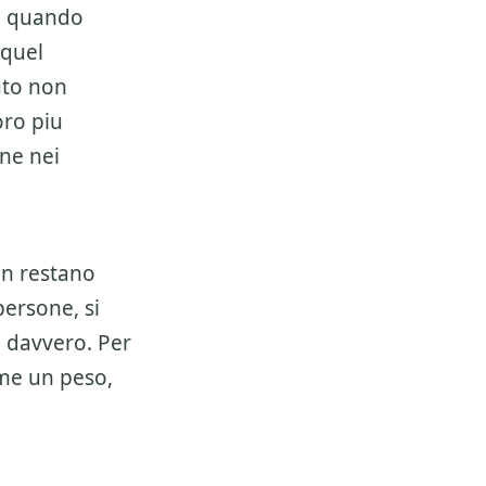
te quando
 quel
ato non
oro piu
ene nei
on restano
persone, si
a davvero. Per
ome un peso,