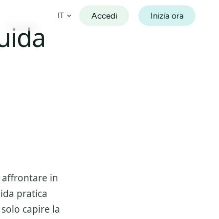
Accedi
Inizia ora
IT
uida
Español
Français
Deutsch
Italiano
Português
affrontare in
ida pratica
 solo capire la