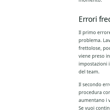
momento.
Errori fr
Il primo error
problema. Lav
frettolose, p
viene preso in
impostazioni i
del team.
Il secondo err
procedura co
aumentano i v
Se vuoi conti