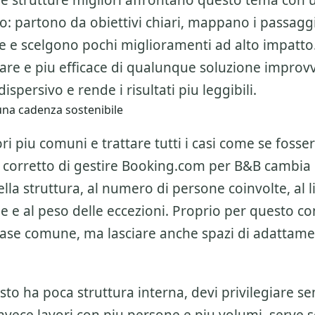
 le strutture migliori affrontano questo tema con
o: partono da obiettivi chiari, mappano i passagg
ne e scelgono pochi miglioramenti ad alto impatto
are e piu efficace di qualunque soluzione improvv
ispersivo e rende i risultati piu leggibili.
na cadenza sostenibile
ri piu comuni e trattare tutti i casi come se fosser
 corretto di gestire
Booking.com per B&B
cambia i
la struttura, al numero di persone coinvolte, al li
ne e al peso delle eccezioni. Proprio per questo c
base comune, ma lasciare anche spazi di adattam
esto ha poca struttura interna, devi privilegiare se