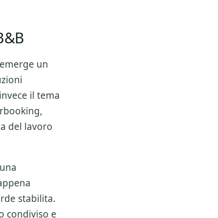
 B&B
 emerge un
zioni
invece il tema
erbooking,
ta del lavoro
 una
 appena
de stabilita.
o condiviso e