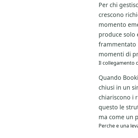
Per chi gesti
crescono richie
momento emer
produce solo 
frammentato e
momenti di pr
Il collegamento c
Quando Bookin
chiusi in un s
chiariscono i 
questo le str
ma come un pe
Perche e una leva