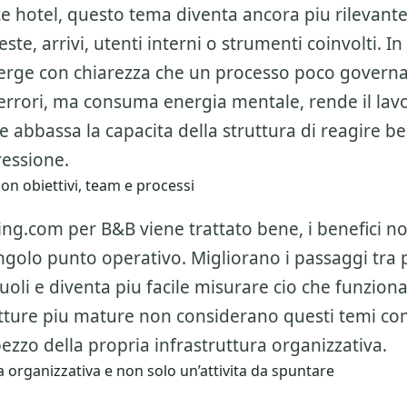
sce hotel, questo tema diventa ancora piu rilevan
ste, arrivi, utenti interni o strumenti coinvolti. In
ge con chiarezza che un processo poco govern
errori, ma consuma energia mentale, rende il lav
 abbassa la capacita della struttura di reagire b
essione.
on obiettivi, team e processi
g.com per B&B viene trattato bene, i benefici n
ingolo punto operativo. Migliorano i passaggi tra 
ruoli e diventa piu facile misurare cio che funzion
utture piu mature non considerano questi temi c
zzo della propria infrastruttura organizzativa.
 organizzativa e non solo un’attivita da spuntare