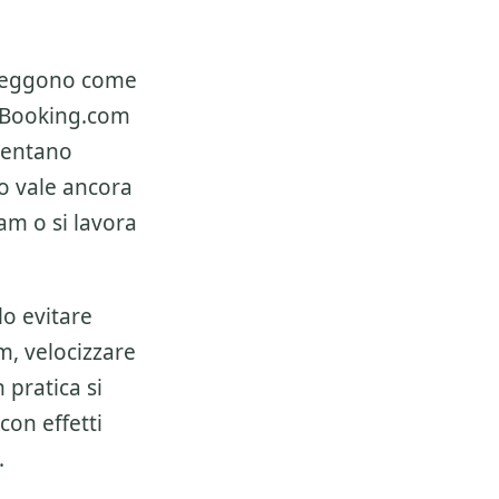
leggono come
Booking.com
mentano
o vale ancora
am o si lavora
o evitare
m, velocizzare
 pratica si
 con effetti
.