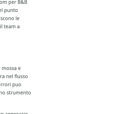
com per B&B
uel punto
iscono le
il team a
a mossa e
ra nel flusso
errori puo
 uno strumento