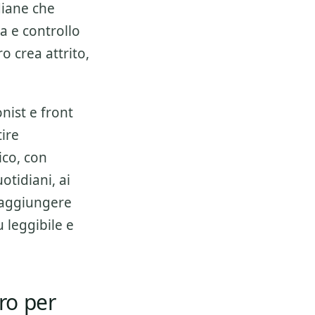
diane che
a e controllo
 crea attrito,
nist e front
ire
ico, con
uotidiani
, ai
e aggiungere
u leggibile e
ro per