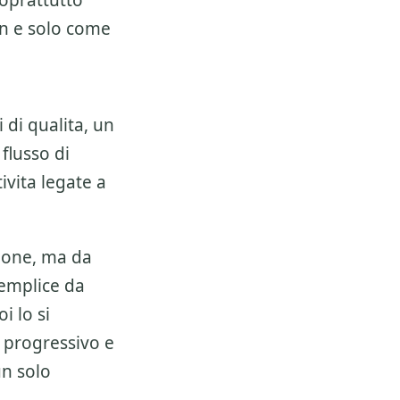
soprattutto
on e solo come
 di qualita, un
 flusso di
ivita legate a
ione, ma da
semplice da
i lo si
 progressivo e
un solo