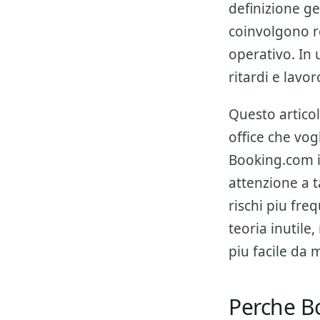
definizione ge
coinvolgono re
operativo. In 
ritardi e lavor
Questo articol
office che vo
Booking.com i
attenzione a
t
rischi piu fre
teoria inutile,
piu facile da
Perche B