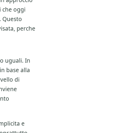
 un approccio
i che oggi
. Questo
isata, perche
o uguali. In
n base alla
vello di
onviene
ento
mplicita e