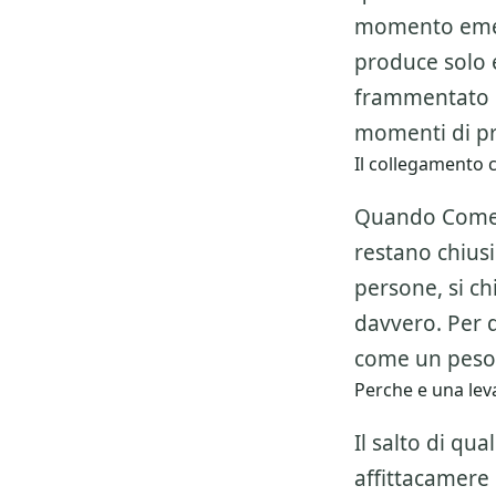
momento emer
produce solo 
frammentato e
momenti di pr
Il collegamento c
Quando Come a
restano chiusi
persone, si ch
davvero. Per 
come un peso,
Perche e una leva
Il salto di qu
affittacamere