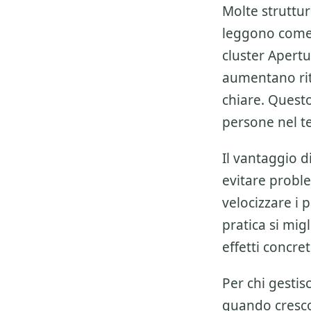
Molte struttu
leggono come u
cluster
Apertur
aumentano rit
chiare. Quest
persone nel t
Il vantaggio 
evitare proble
velocizzare i 
pratica si migl
effetti concre
Per chi gestis
quando crescon