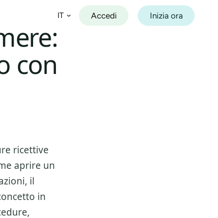
Accedi
Inizia ora
IT
mere:
o con
Español
Français
Deutsch
Italiano
Português
re ricettive
me aprire un
azioni
, il
concetto in
cedure,