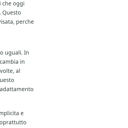
i che oggi
. Questo
isata, perche
o uguali. In
cambia in
olte, al
questo
i adattamento
mplicita e
soprattutto