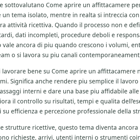
re sottovalutano
Come aprire un affittacamere
per
n tema isolato, mentre in realta si intreccia con 
a attività ricettiva
. Quando il processo non e defi
ardi, dati incompleti, procedure deboli e respons
o vale ancora di piu quando crescono i volumi, e
eam o si lavora su piu canali contemporaneament
di lavorare bene su
Come aprire un affittacamere
n
mi. Significa anche rendere piu semplice il lavoro
passaggi interni e dare una base piu affidabile alle 
iora il controllo su risultati, tempi e qualita dell’
ti su efficienza e percezione professionale della st
ce strutture ricettive, questo tema diventa ancora 
o richieste, arrivi, utenti interni o strumenti coin