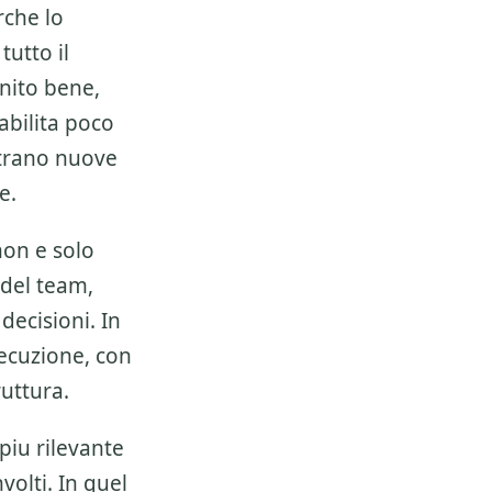
che lo
tutto il
nito bene,
abilita poco
ntrano nuove
e.
on e solo
 del team,
decisioni. In
esecuzione, con
ruttura.
piu rilevante
volti. In quel