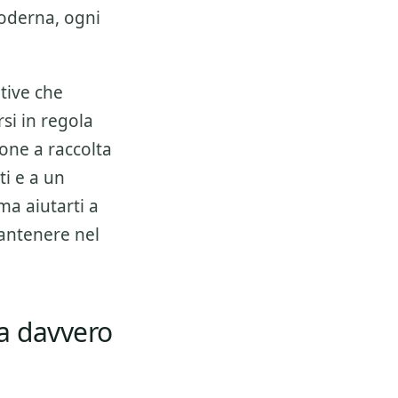
moderna, ogni
tive che
si in regola
zione a
raccolta
ti e a un
ma aiutarti a
mantenere nel
a davvero