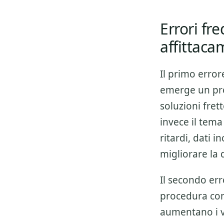
Errori fr
affittaca
Il primo error
emerge un pro
soluzioni fre
invece il tema
ritardi, dati 
migliorare la 
Il secondo err
procedura co
aumentano i v