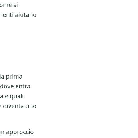
come si
umenti aiutano
 la prima
 dove entra
a e quali
 e diventa uno
 un approccio