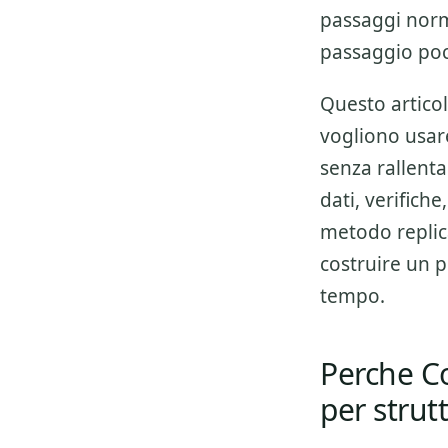
passaggi norm
passaggio poco
Questo articol
vogliono usa
senza rallenta
dati, verifich
metodo replica
costruire un p
tempo.
Perche C
per strutt