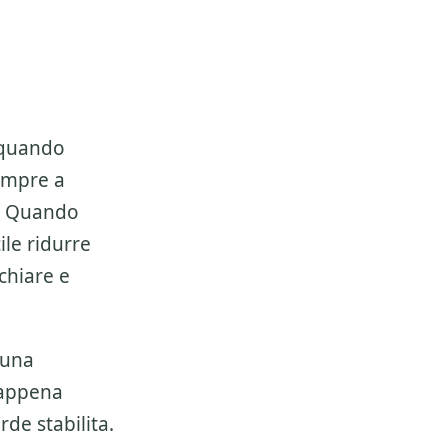
 quando
empre a
e. Quando
ile ridurre
chiare e
 una
 appena
de stabilita.