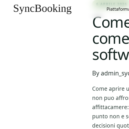
6 APRILE 2026
Piattaform
Come 
come 
Gestione Canali
Case Vacanza
Blog
Multi-Calendario
Affitti Urbani
Report e Guide
softw
Inbox Unificata
Affitti Stagionali
Clienti
Gestione Proprietari
Aparthotel
Eventi
By admin_syc
Gestione Ricavi
Appartamenti con Servizi
Marketplace
Come aprire u
non puo affro
affittacamere
punto non e so
decisioni quo