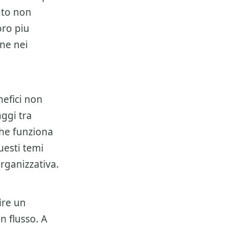
ato non
oro piu
ene nei
nefici non
ggi tra
 che funziona
uesti temi
rganizzativa.
ire un
n flusso. A