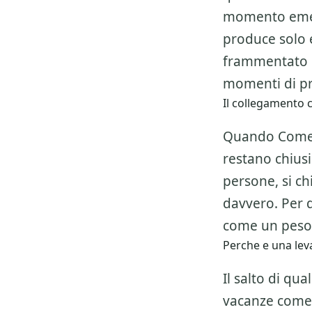
momento emer
produce solo 
frammentato e
momenti di pr
Il collegamento c
Quando Come a
restano chiusi
persone, si ch
davvero. Per 
come un peso,
Perche e una leva
Il salto di qu
vacanze
come a