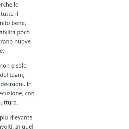
rche lo
tutto il
nito bene,
abilita poco
ntrano nuove
e.
non e solo
 del team,
decisioni. In
esecuzione, con
ruttura.
piu rilevante
volti. In quel