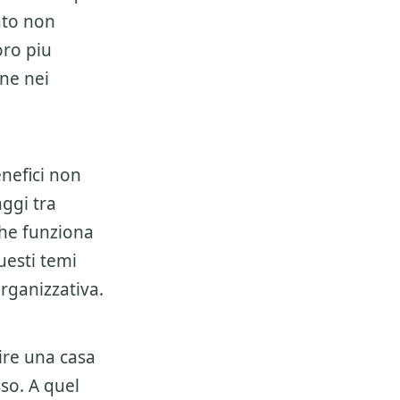
ato non
oro piu
ene nei
nefici non
ggi tra
 che funziona
uesti temi
rganizzativa.
re una casa
sso. A quel