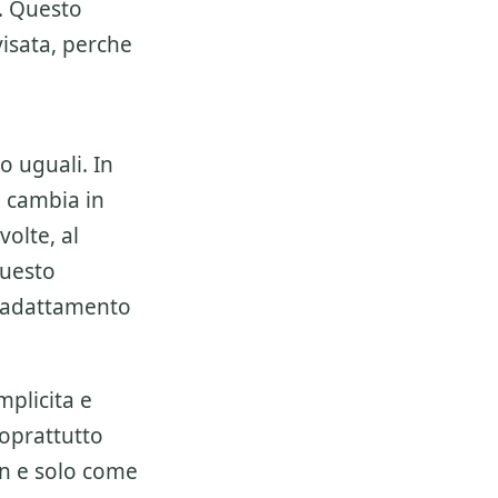
. Questo
isata, perche
o uguali. In
e
cambia in
olte, al
questo
i adattamento
mplicita e
soprattutto
on e solo come