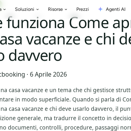
Prezzi
Agenti AI
a
Soluzioni
Risorse
 funziona Come apr
asa vacanze e chi d
o davvero
booking · 6 Aprile 2026
una casa vacanze
e un tema che chi gestisce strutt
ntare in modo superficiale. Quando si parla di
Co
na casa vacanze e chi deve usarlo davvero
, il pu
nizione generale, ma tradurre il concetto in decisi
no documenti, controlli, procedure, passaggi nor