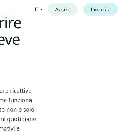
Accedi
Inizia ora
IT
ire
eve
Español
Français
Deutsch
Italiano
Português
ure ricettive
me funziona
nto non e solo
oni quotidiane
mativi e