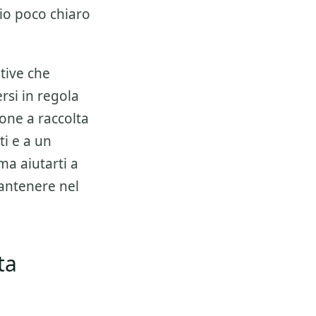
io poco chiaro
tive che
rsi in regola
zione a
raccolta
ti e a un
ma aiutarti a
mantenere nel
ta