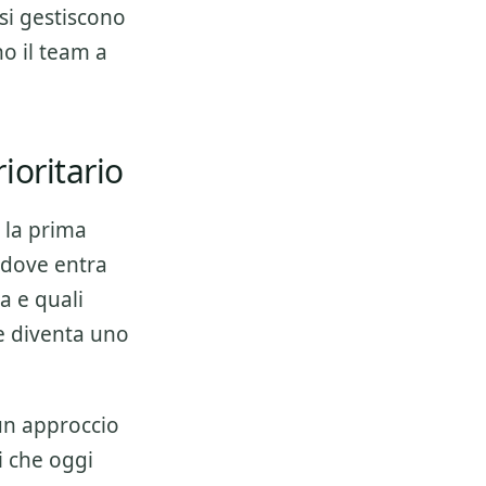
 si gestiscono
no il team a
ioritario
, la prima
 dove entra
a e quali
 e diventa uno
 un approccio
i che oggi