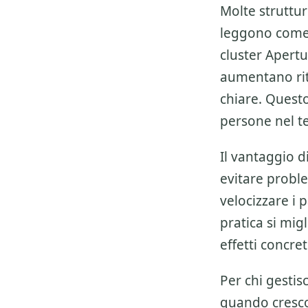
Molte struttu
leggono come u
cluster
Apertur
aumentano rit
chiare. Quest
persone nel t
Il vantaggio 
evitare proble
velocizzare i 
pratica si migl
effetti concre
Per chi gestis
quando crescon