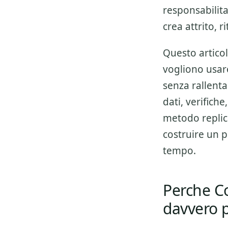
responsabilit
crea attrito, r
Questo articol
vogliono usa
senza rallenta
dati, verifich
metodo replica
costruire un p
tempo.
Perche C
davvero p