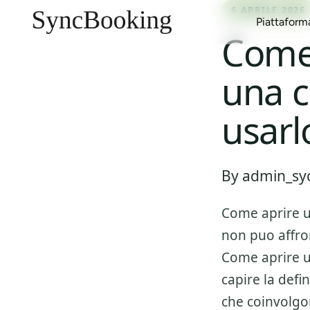
6 APRILE 2026
Piattaform
Come
una c
Gestione Canali
Case Vacanza
Blog
Multi-Calendario
Affitti Urbani
Report e Guide
usarl
Inbox Unificata
Affitti Stagionali
Clienti
Gestione Proprietari
Aparthotel
Eventi
By admin_syc
Gestione Ricavi
Appartamenti con Servizi
Marketplace
Come aprire 
non puo affro
Come aprire u
capire la defi
che coinvolgo