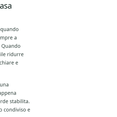
casa
 quando
empre a
e. Quando
ile ridurre
chiare e
 una
 appena
de stabilita.
o condiviso e