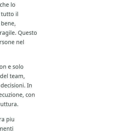
che lo
tutto il
 bene,
fragile. Questo
rsone nel
on e solo
 del team,
decisioni. In
esecuzione, con
ruttura.
ra piu
umenti