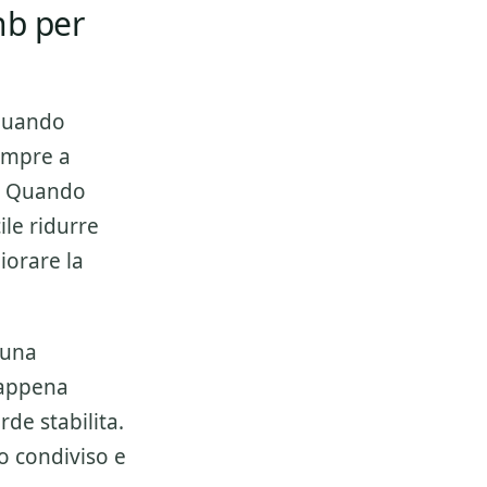
nb per
quando
empre a
e. Quando
ile ridurre
iorare la
 una
 appena
de stabilita.
o condiviso e