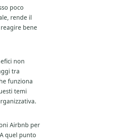
sso poco
e, rende il
i reagire bene
efici non
ggi tra
 che funziona
uesti temi
rganizzativa.
ni Airbnb per
. A quel punto