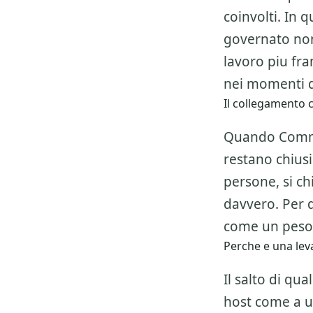
coinvolti. In
governato non
lavoro piu fr
nei momenti d
Il collegamento c
Quando Commis
restano chiusi
persone, si ch
davvero. Per 
come un peso,
Perche e una leva
Il salto di qu
host
come a un