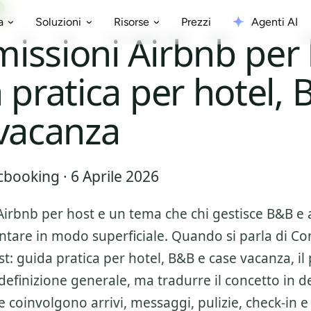
Prezzi
Agenti AI
a
Soluzioni
Risorse
ssioni Airbnb per 
 pratica per hotel, 
vacanza
booking · 6 Aprile 2026
irbnb per host
e un tema che chi gestisce B&B e 
ntare in modo superficiale. Quando si parla di
Co
t: guida pratica per hotel, B&B e case vacanza
, i
 definizione generale, ma tradurre il concetto in d
 coinvolgono arrivi, messaggi, pulizie, check-in e