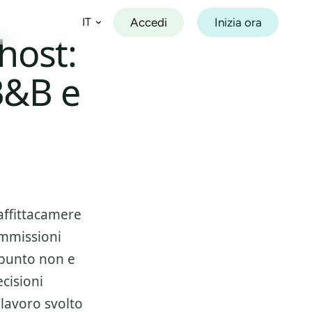
Accedi
Inizia ora
IT
host:
B&B e
Español
Français
Deutsch
Italiano
Português
affittacamere
mmissioni
l punto non e
ecisioni
 lavoro svolto