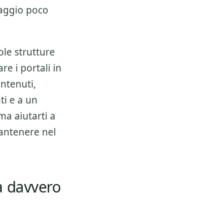
saggio poco
ole strutture
re i portali in
ntenuti,
nti e a un
ma aiutarti a
mantenere nel
a davvero