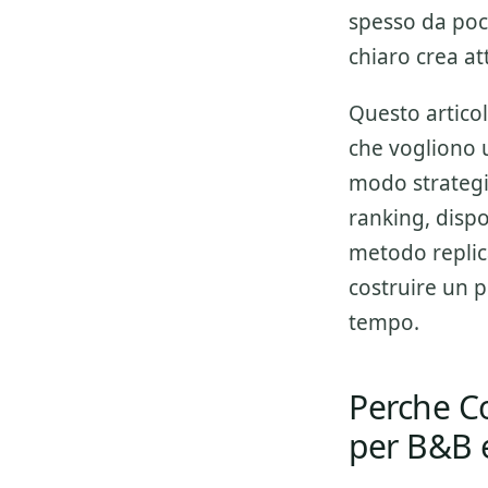
spesso da poc
chiaro crea att
Questo articol
che vogliono 
modo strategic
ranking, disp
metodo replica
costruire un p
tempo.
Perche C
per B&B 