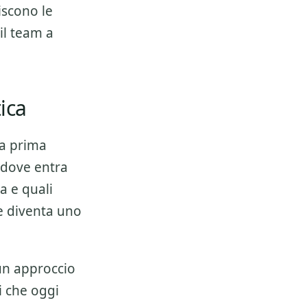
iscono le
il team a
ica
la prima
 dove entra
a e quali
 e diventa uno
 un approccio
i che oggi