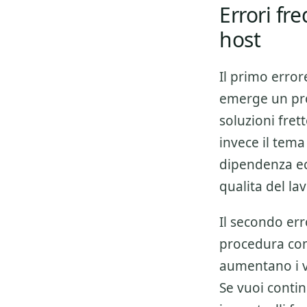
Errori fr
host
Il primo error
emerge un pro
soluzioni fre
invece il tema
dipendenza ecc
qualita del la
Il secondo err
procedura co
aumentano i v
Se vuoi conti