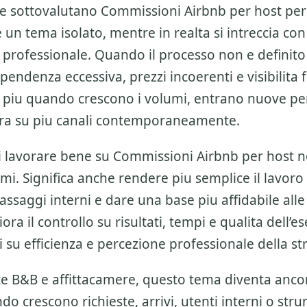
re sottovalutano
Commissioni Airbnb per host
per
n tema isolato, mentre in realta si intreccia con 
 professionale
. Quando il processo non e definito
ndenza eccessiva, prezzi incoerenti e visibilita 
i piu quando crescono i volumi, entrano nuove pe
ora su piu canali contemporaneamente.
di lavorare bene su
Commissioni Airbnb per host
n
mi. Significa anche rendere piu semplice il lavoro
passaggi interni e dare una base piu affidabile alle 
iora il controllo su risultati, tempi e qualita dell’
ti su efficienza e percezione professionale della st
sce B&B e affittacamere, questo tema diventa anco
do crescono richieste, arrivi, utenti interni o str