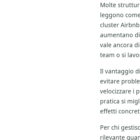
Molte struttu
leggono come u
cluster
Airbnb
aumentano dipe
vale ancora d
team o si lav
Il vantaggio 
evitare proble
velocizzare i 
pratica si migl
effetti concre
Per chi gesti
rilevante quan