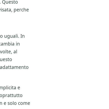
. Questo
isata, perche
o uguali. In
ambia in
olte, al
questo
i adattamento
mplicita e
soprattutto
on e solo come