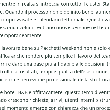
entre in realta si intreccia con tutto il cluster
Sta
te
. Quando il processo non e definito bene, aume
o improvvisate e calendario letto male. Questo va
escono i volumi, entrano nuove persone nel team 
ontemporaneamente.
di lavorare bene su
Pacchetti weekend
non e solo e
ifica anche rendere piu semplice il lavoro del tea
rni e dare una base piu affidabile alle decisioni. In
trollo su risultati, tempi e qualita dell’esecuzione,
ficienza e percezione professionale della struttura
ce hotel, B&B e affittacamere, questo tema divent
do crescono richieste, arrivi, utenti interni o str
 quel momento emerge con chiarezza che un proce