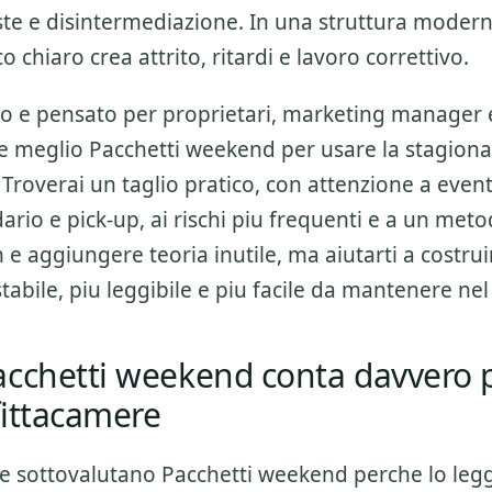
este e disintermediazione. In una struttura modern
 chiaro crea attrito, ritardi e lavoro correttivo.
lo e pensato per proprietari, marketing manager
re meglio
Pacchetti weekend
per usare la stagiona
. Troverai un taglio pratico, con attenzione a
eventi
ario e pick-up
, ai rischi piu frequenti e a un meto
n e aggiungere teoria inutile, ma aiutarti a costru
tabile, piu leggibile e piu facile da mantenere ne
acchetti weekend conta davvero p
fittacamere
re sottovalutano
Pacchetti weekend
perche lo le