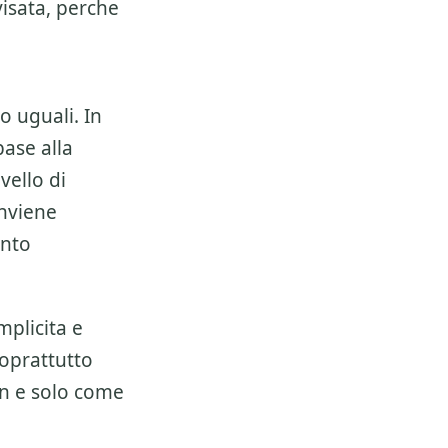
isata, perche
o uguali. In
ase alla
vello di
onviene
ento
mplicita e
soprattutto
on e solo come