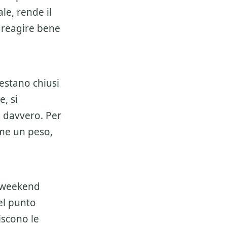
e, rende il
i reagire bene
estano chiusi
, si
a davvero. Per
ome un peso,
 weekend
uel punto
iscono le