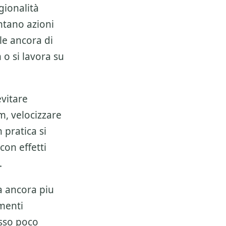
gionalità
ntano azioni
le ancora di
o si lavora su
vitare
m, velocizzare
 pratica si
 con effetti
.
a ancora piu
umenti
sso poco