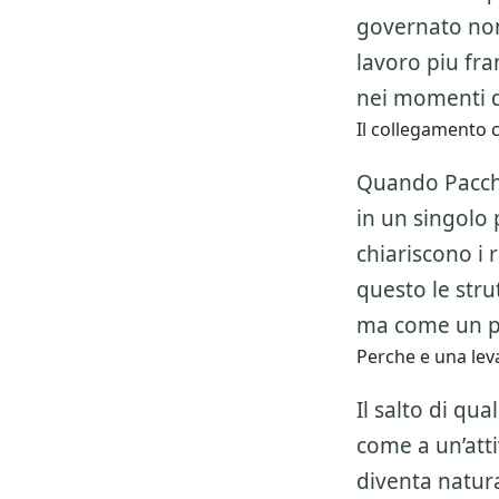
governato non
lavoro piu fr
nei momenti d
Il collegamento c
Quando Pacche
in un singolo 
chiariscono i 
questo le str
ma come un pe
Perche e una leva
Il salto di qu
come a un’atti
diventa natura