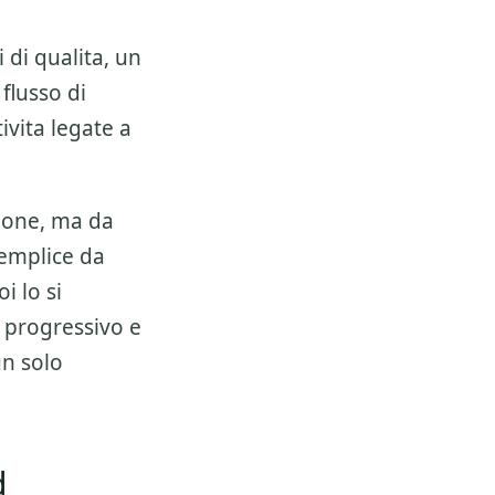
 di qualita, un
 flusso di
ivita legate a
ione, ma da
semplice da
i lo si
 progressivo e
un solo
d