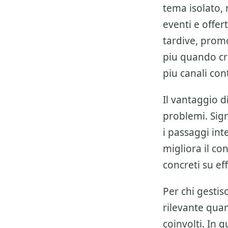
tema isolato, m
eventi e offer
tardive, prom
piu quando cr
piu canali c
Il vantaggio 
problemi. Sign
i passaggi inte
migliora il con
concreti su ef
Per chi gestis
rilevante quan
coinvolti. In