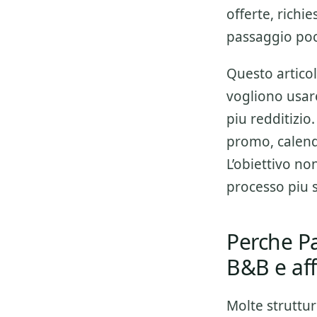
offerte, richi
passaggio poco
Questo artico
vogliono usa
piu redditizio
promo, calend
L’obiettivo no
processo piu s
Perche P
B&B e af
Molte struttu