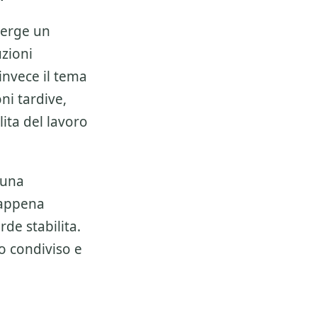
erge un
zioni
invece il tema
ni tardive,
ita del lavoro
 una
 appena
de stabilita.
o condiviso e