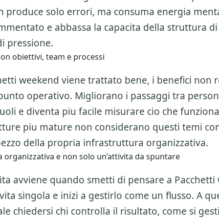
 produce solo errori, ma consuma energia mental
ammentato e abbassa la capacita della struttura d
i pressione.
on obiettivi, team e processi
tti weekend viene trattato bene, i benefici non r
punto operativo. Migliorano i passaggi tra persone
ruoli e diventa piu facile misurare cio che funzion
utture piu mature non considerano questi temi c
zzo della propria infrastruttura organizzativa.
 organizzativa e non solo un’attivita da spuntare
alita avviene quando smetti di pensare a
Pacchetti
vita singola e inizi a gestirlo come un flusso. A q
le chiedersi chi controlla il risultato, come si gest