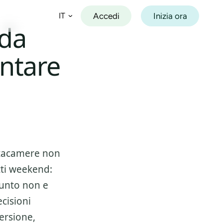
Accedi
Inizia ora
IT
 da
entare
Español
Français
Deutsch
Italiano
Português
ittacamere non
ti weekend:
 punto non e
ecisioni
ersione,