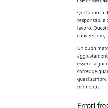
Come ridurre dan
Qui fanno la d
responsabile de
lavoro. Questo
conversione, 
Un buon metod
aggiustamenti
essere seguito 
corregge quan
quasi sempre 
momento.
Errori fr