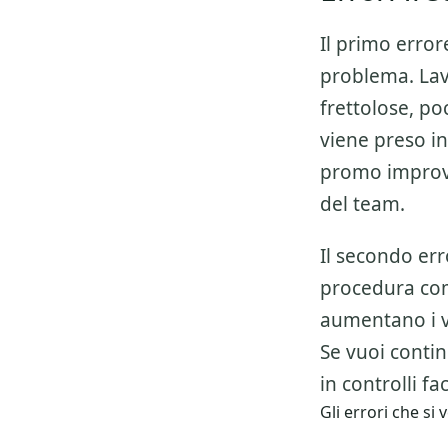
Il primo error
problema. Lav
frettolose, p
viene preso in
promo improvvi
del team.
Il secondo err
procedura co
aumentano i v
Se vuoi conti
in controlli fa
Gli errori che s