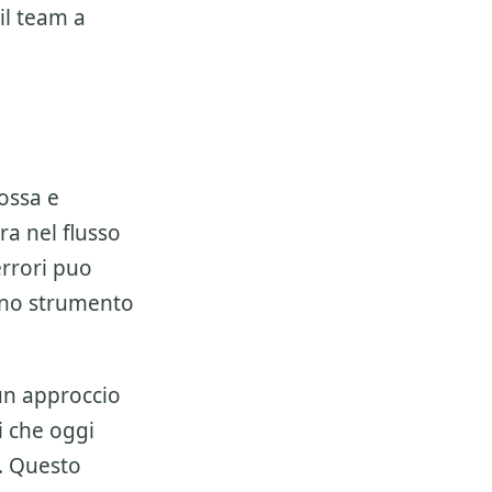
il team a
ossa e
ra nel flusso
errori puo
 uno strumento
 un approccio
i che oggi
. Questo