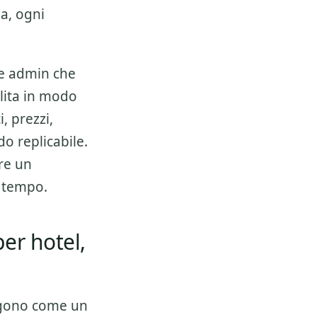
a, ogni
 e admin che
lita in modo
, prezzi,
do replicabile.
ire un
l tempo.
er hotel,
ggono come un