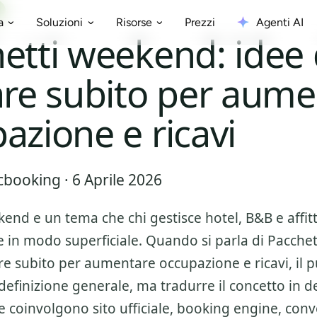
Prezzi
Agenti AI
a
Soluzioni
Risorse
etti weekend: idee
are subito per aum
azione e ricavi
booking · 6 Aprile 2026
ekend
e un tema che chi gestisce hotel, B&B e aff
e in modo superficiale. Quando si parla di
Pacchet
are subito per aumentare occupazione e ricavi
, il
 definizione generale, ma tradurre il concetto in d
 coinvolgono sito ufficiale, booking engine, conv