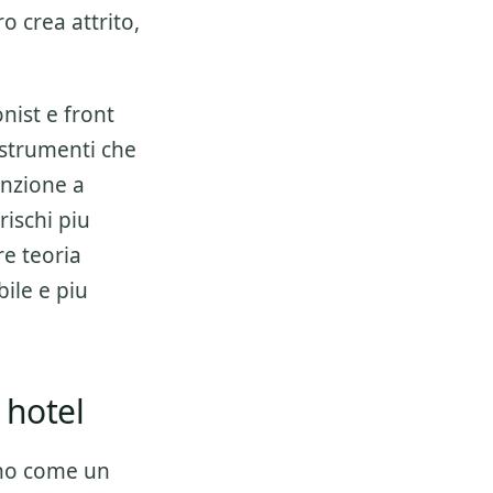
 crea attrito,
nist e front
 strumenti che
enzione a
 rischi piu
re teoria
bile e piu
 hotel
no come un