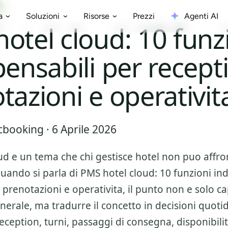
Prezzi
Agenti AI
a
Soluzioni
Risorse
otel cloud: 10 funz
pensabili per recept
tazioni e operativit
booking · 6 Aprile 2026
ud
e un tema che chi gestisce hotel non puo affr
Quando si parla di
PMS hotel cloud: 10 funzioni ind
 prenotazioni e operativita
, il punto non e solo ca
nerale, ma tradurre il concetto in decisioni quoti
ception, turni, passaggi di consegna, disponibilit