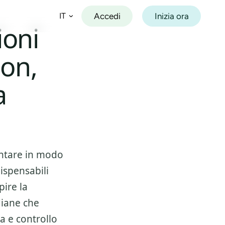
Accedi
Inizia ora
IT
ioni
ion,
Español
Français
a
Deutsch
Italiano
Português
ontare in modo
ispensabili
pire la
diane che
a e controllo