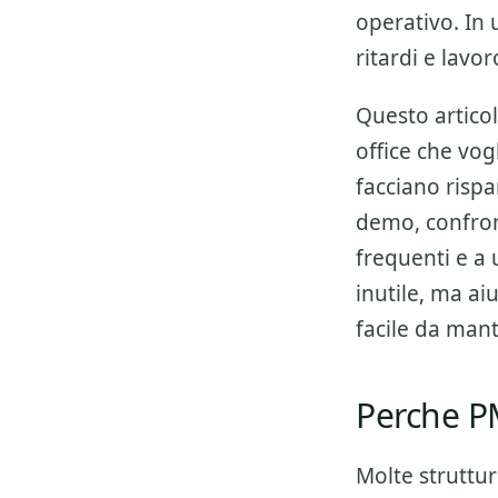
operativo. In 
ritardi e lavor
Questo articol
office che vo
facciano rispa
demo, confron
frequenti e a 
inutile, ma aiu
facile da man
Perche PM
Molte struttu