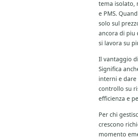
tema isolato, m
e PMS
. Quand
solo sul prez
ancora di piu
si lavora su 
Il vantaggio 
Significa anch
interni e dare 
controllo su ri
efficienza e p
Per chi gesti
crescono richie
momento emer