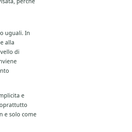
isata, perche
o uguali. In
e alla
vello di
onviene
ento
mplicita e
soprattutto
on e solo come