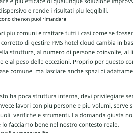
are e piu efficace di qualunque soluzione improvv
ispersivo e rende i risultati piu leggibili.
 dicono che non puoi rimandare
ri piu comuni e trattare tutti i casi come se fosser
 corretto di gestire
PMS hotel cloud
cambia in bas
la struttura, al numero di persone coinvolte, al li
ne e al peso delle eccezioni. Proprio per questo c
base comune, ma lasciare anche spazi di adattam
esto ha poca struttura interna, devi privilegiare se
invece lavori con piu persone e piu volumi, serve 
ruoli, verifiche e strumenti. La domanda giusta n
 lo facciamo bene nel nostro contesto reale.