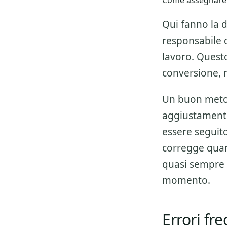
Come assegnare r
Qui fanno la d
responsabile de
lavoro. Questo
conversione, 
Un buon metod
aggiustamenti
essere seguito 
corregge quan
quasi sempre 
momento.
Errori fr