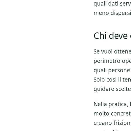
quali dati ser
meno dispers
Chi deve 
Se vuoi otten
perimetro oper
quali persone 
Solo cosi il t
guidare scelte
Nella pratica,
molto concret
creano frizio