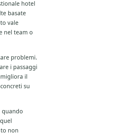
tionale hotel
lte basate
to vale
e nel team o
tare problemi.
zare i passaggi
 migliora il
 concreti su
te quando
 quel
ato non