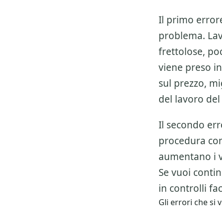
Il primo error
problema. Lav
frettolose, p
viene preso in
sul prezzo, mi
del lavoro del
Il secondo err
procedura co
aumentano i v
Se vuoi conti
in controlli fa
Gli errori che s