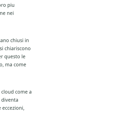
oro piu
ene nei
ano chiusi in
si chiariscono
er questo le
so, ma come
 cloud
come a
o diventa
e eccezioni,