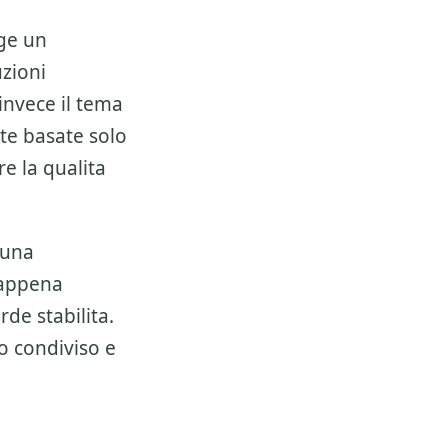
ge un
zioni
invece il tema
lte basate solo
e la qualita
 una
 appena
de stabilita.
o condiviso e