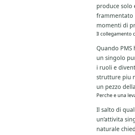
produce solo 
frammentato e
momenti di pr
Il collegamento c
Quando PMS hot
un singolo pun
i ruoli e dive
strutture piu
un pezzo della
Perche e una leva
Il salto di qu
un’attivita si
naturale chiede