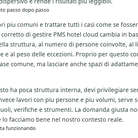
ispersivo e rende i risultati piu leggibili.
liato passo dopo passo
ri piu comuni e trattare tutti i casi come se fosser
 corretto di gestire
PMS hotel cloud
cambia in bas
la struttura, al numero di persone coinvolte, al li
ne e al peso delle eccezioni. Proprio per questo c
base comune, ma lasciare anche spazi di adattam
esto ha poca struttura interna, devi privilegiare se
invece lavori con piu persone e piu volumi, serve 
ruoli, verifiche e strumenti. La domanda giusta n
 lo facciamo bene nel nostro contesto reale.
sta funzionando