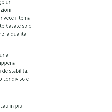
ge un
zioni
invece il tema
lte basate solo
e la qualita
 una
 appena
de stabilita.
o condiviso e
cati in piu