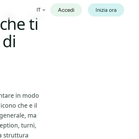
Accedi
Inizia ora
IT
che ti
 di
Español
Français
Deutsch
Italiano
Português
ontare in modo
icono che e il
e generale, ma
eption, turni,
a struttura