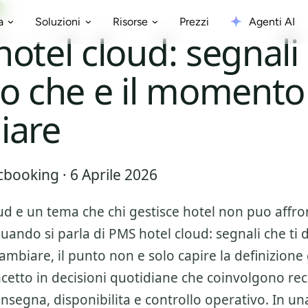
Prezzi
Agenti AI
a
Soluzioni
Risorse
otel cloud: segnali 
o che e il momento
iare
booking · 6 Aprile 2026
ud
e un tema che chi gestisce hotel non puo affr
Quando si parla di
PMS hotel cloud: segnali che ti d
ambiare
, il punto non e solo capire la definizion
ncetto in decisioni quotidiane che coinvolgono rec
nsegna, disponibilita e controllo operativo. In un