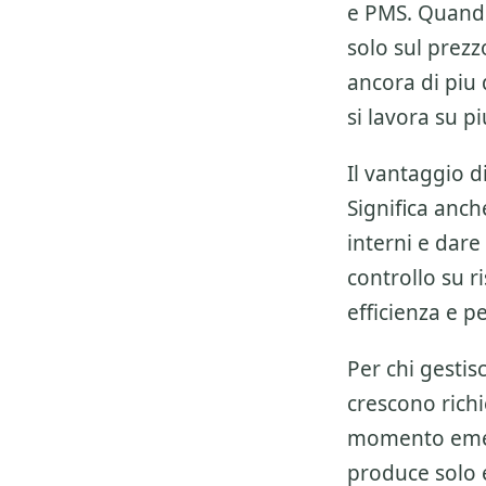
e PMS
. Quand
solo sul prez
ancora di piu
si lavora su 
Il vantaggio 
Significa anch
interni e dare 
controllo su ri
efficienza e p
Per chi gesti
crescono richie
momento emer
produce solo 