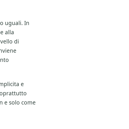
o uguali. In
e alla
vello di
onviene
ento
mplicita e
soprattutto
on e solo come