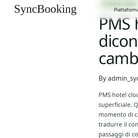
6 APRILE 2026
Piattaform
PMS h
dicon
Gestione Canali
Case Vacanza
Blog
Multi-Calendario
Affitti Urbani
Report e Guide
camb
Inbox Unificata
Affitti Stagionali
Clienti
Gestione Proprietari
Aparthotel
Eventi
By admin_syc
Gestione Ricavi
Appartamenti con Servizi
Marketplace
PMS hotel clo
superficiale. 
momento di c
tradurre il co
passaggi di co