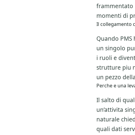
frammentato e
momenti di pr
Il collegamento c
Quando PMS hot
un singolo pun
i ruoli e dive
strutture piu
un pezzo della
Perche e una leva
Il salto di qu
un’attivita si
naturale chiede
quali dati ser