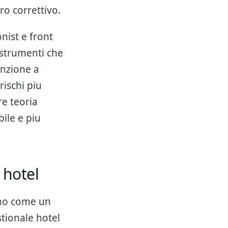
ro correttivo.
nist e front
 strumenti che
enzione a
 rischi piu
re teoria
bile e piu
 hotel
no come un
tionale hotel