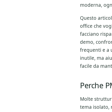
moderna, ogni 
Questo articol
office che vo
facciano rispa
demo, confron
frequenti e a 
inutile, ma aiu
facile da man
Perche PM
Molte struttu
tema isolato, m