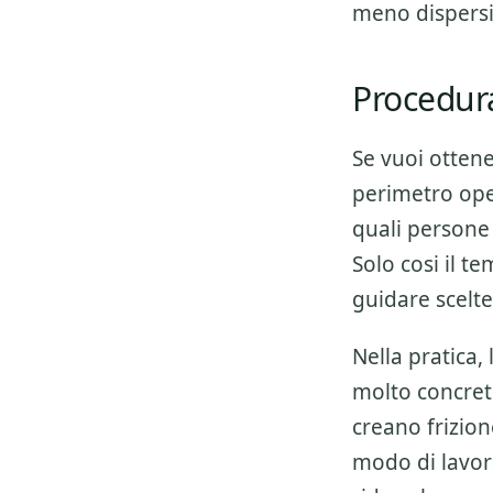
meno dispers
Procedura
Se vuoi otten
perimetro oper
quali persone 
Solo cosi il t
guidare scelte
Nella pratica,
molto concret
creano frizio
modo di lavor