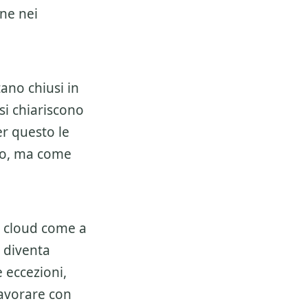
ene nei
ano chiusi in
si chiariscono
er questo le
so, ma come
 cloud
come a
o diventa
e eccezioni,
lavorare con