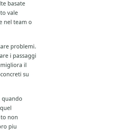
lte basate
to vale
e nel team o
tare problemi.
zare i passaggi
 migliora il
 concreti su
te quando
 quel
ato non
oro piu