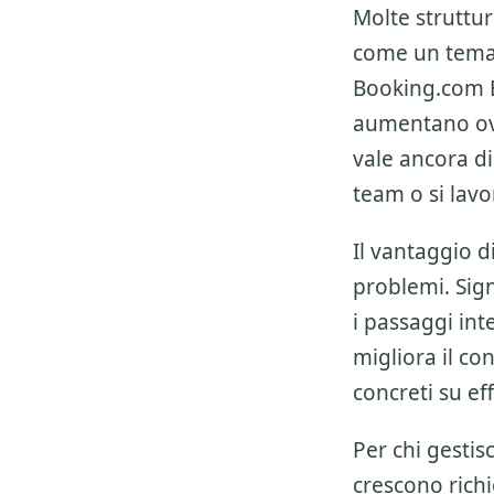
Molte struttu
come un tema i
Booking.com 
aumentano ove
vale ancora d
team o si lav
Il vantaggio 
problemi. Sign
i passaggi inte
migliora il con
concreti su ef
Per chi gesti
crescono richie