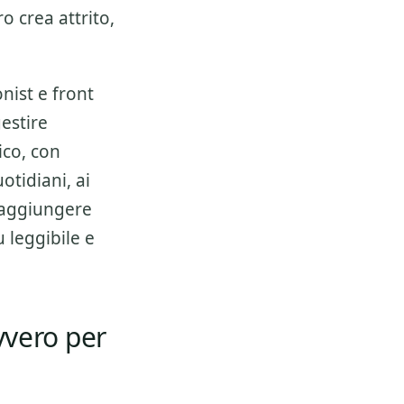
 crea attrito,
nist e front
estire
ico, con
uotidiani
, ai
e aggiungere
u leggibile e
vero per