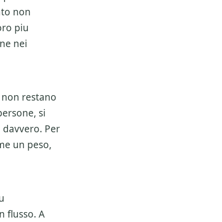
ato non
oro piu
ene nei
i non restano
persone, si
a davvero. Per
ome un peso,
u
n flusso. A