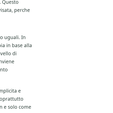
. Questo
isata, perche
o uguali. In
a in base alla
vello di
onviene
ento
mplicita e
soprattutto
on e solo come