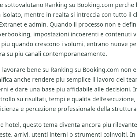
re sottovalutano
Ranking su Booking.com
perche 
solato, mentre in realta si intreccia con tutto il c
Extranet e admin
. Quando il processo non e defin
rbooking, impostazioni incoerenti e contenuti v
i piu quando crescono i volumi, entrano nuove pe
ora su piu canali contemporaneamente.
di lavorare bene su
Ranking su Booking.com
non e 
ifica anche rendere piu semplice il lavoro del tea
rni e dare una base piu affidabile alle decisioni. In
trollo su risultati, tempi e qualita dell’esecuzione,
ficienza e percezione professionale della struttura
sce hotel, questo tema diventa ancora piu rilevan
ste, arrivi, utenti interni o strumenti coinvolti. In