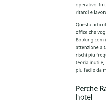
operativo. In 
ritardi e lavor
Questo articol
office che vo
Booking.com i
attenzione a
t
rischi piu fre
teoria inutile,
piu facile da
Perche R
hotel