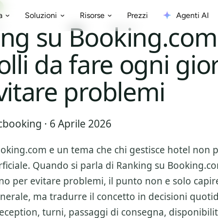
Prezzi
Agenti AI
a
Soluzioni
Risorse
ng su Booking.com
olli da fare ogni gio
vitare problemi
booking · 6 Aprile 2026
ooking.com
e un tema che chi gestisce hotel non 
ficiale. Quando si parla di
Ranking su Booking.com
rno per evitare problemi
, il punto non e solo capir
nerale, ma tradurre il concetto in decisioni quoti
ception, turni, passaggi di consegna, disponibilit