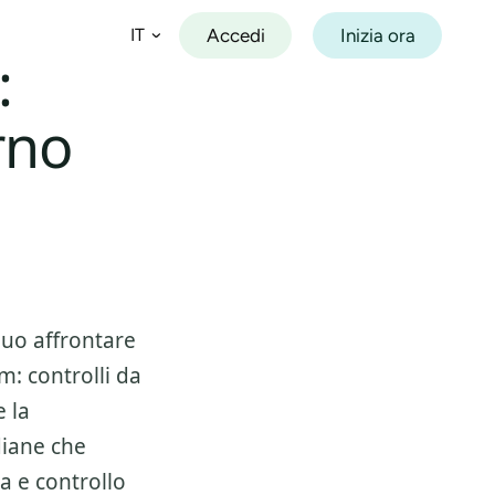
Accedi
Inizia ora
IT
:
rno
Español
Français
Deutsch
Italiano
Português
puo affrontare
: controlli da
e la
diane che
a e controllo