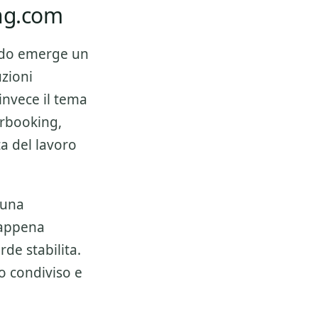
ing.com
do emerge un
zioni
invece il tema
erbooking,
ta del lavoro
 una
 appena
de stabilita.
o condiviso e