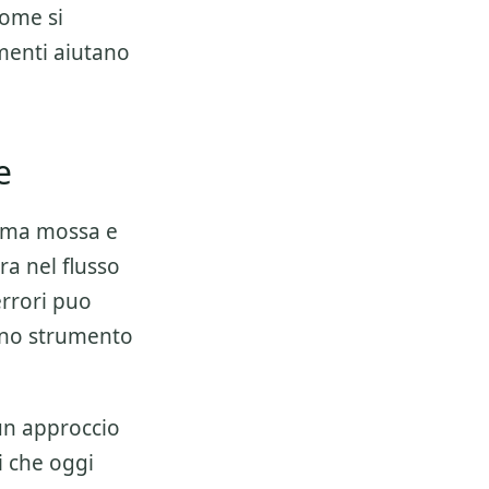
come si
umenti aiutano
e
rima mossa e
ra nel flusso
errori puo
 uno strumento
 un approccio
i che oggi