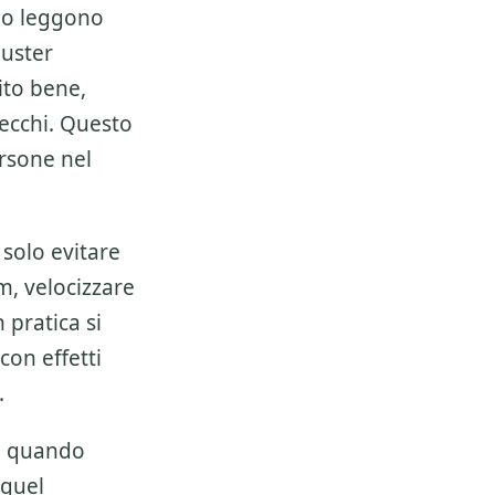
lo leggono
luster
ito bene,
ecchi. Questo
rsone nel
solo evitare
m, velocizzare
 pratica si
 con effetti
.
te quando
 quel