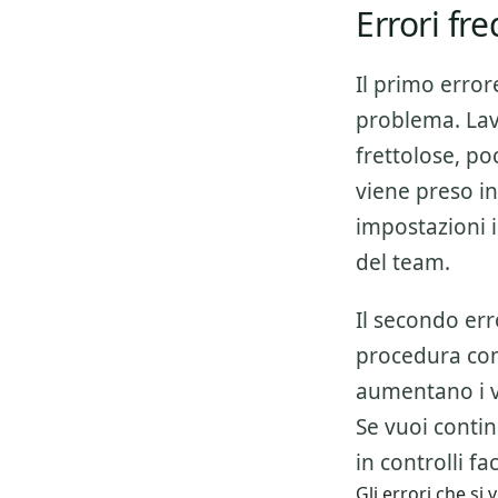
Errori fr
Il primo error
problema. Lav
frettolose, p
viene preso in
impostazioni i
del team.
Il secondo err
procedura co
aumentano i v
Se vuoi conti
in controlli fa
Gli errori che s