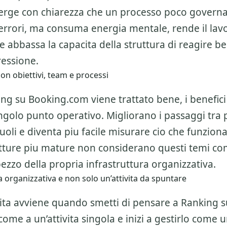
ge con chiarezza che un processo poco govern
errori, ma consuma energia mentale, rende il lav
 abbassa la capacita della struttura di reagire b
essione.
on obiettivi, team e processi
g su Booking.com viene trattato bene, i benefic
ingolo punto operativo. Migliorano i passaggi tra 
ruoli e diventa piu facile misurare cio che funzion
utture piu mature non considerano questi temi c
zzo della propria infrastruttura organizzativa.
 organizzativa e non solo un’attivita da spuntare
alita avviene quando smetti di pensare a
Ranking s
ome a un’attivita singola e inizi a gestirlo come u