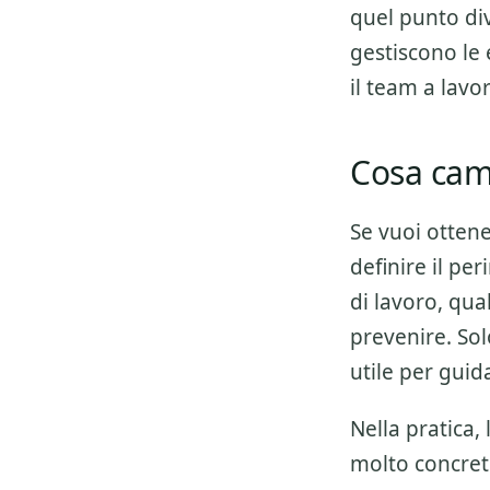
quel punto div
gestiscono le 
il team a lav
Cosa camb
Se vuoi otten
definire il pe
di lavoro, qua
prevenire. Sol
utile per guid
Nella pratica,
molto concret