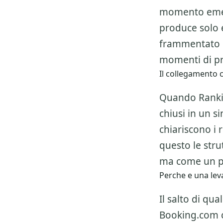
momento emer
produce solo 
frammentato e
momenti di pr
Il collegamento c
Quando Rankin
chiusi in un s
chiariscono i 
questo le str
ma come un pe
Perche e una leva
Il salto di qu
Booking.com
c