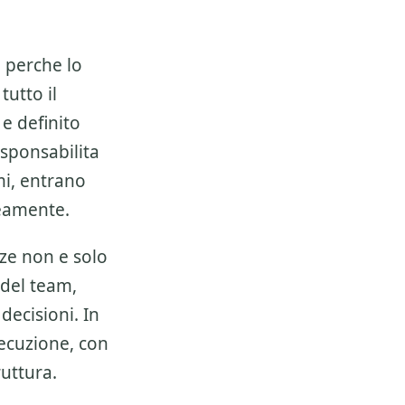
e
perche lo
tutto il
e definito
esponsabilita
mi, entrano
neamente.
nze
non e solo
 del team,
decisioni. In
esecuzione, con
ruttura.