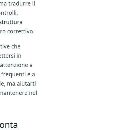
ma tradurre il
trolli,
struttura
ro correttivo.
tive che
tersi in
 attenzione a
u frequenti e a
e, ma aiutarti
a mantenere nel
conta