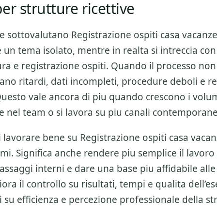
er strutture ricettive
re sottovalutano
Registrazione ospiti casa vacanz
n tema isolato, mentre in realta si intreccia con 
ra e registrazione ospiti
. Quando il processo non 
no ritardi, dati incompleti, procedure deboli e r
Questo vale ancora di piu quando crescono i volu
 nel team o si lavora su piu canali contempora
di lavorare bene su
Registrazione ospiti casa vaca
mi. Significa anche rendere piu semplice il lavoro
passaggi interni e dare una base piu affidabile alle 
iora il controllo su risultati, tempi e qualita dell’
ti su efficienza e percezione professionale della st