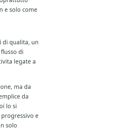
soprattutto
on e solo come
 di qualita, un
 flusso di
ivita legate a
ione, ma da
semplice da
i lo si
 progressivo e
un solo