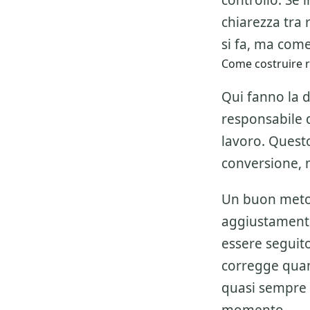
controllo. Se 
chiarezza tra 
si fa, ma come
Come costruire ri
Qui fanno la d
responsabile de
lavoro. Questo
conversione, 
Un buon metod
aggiustamenti
essere seguito 
corregge quan
quasi sempre 