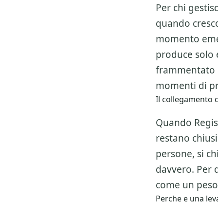
Per chi gestis
quando crescon
momento emer
produce solo 
frammentato e
momenti di pr
Il collegamento c
Quando Registr
restano chiusi
persone, si ch
davvero. Per 
come un peso,
Perche e una leva