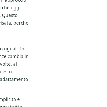
 un approccio
i che oggi
. Questo
isata, perche
o uguali. In
nze
cambia in
olte, al
questo
i adattamento
mplicita e