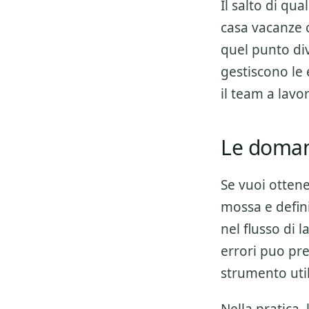
Il salto di qu
casa vacanze
c
quel punto div
gestiscono le 
il team a lav
Le domand
Se vuoi otten
mossa e defini
nel flusso di 
errori puo pre
strumento util