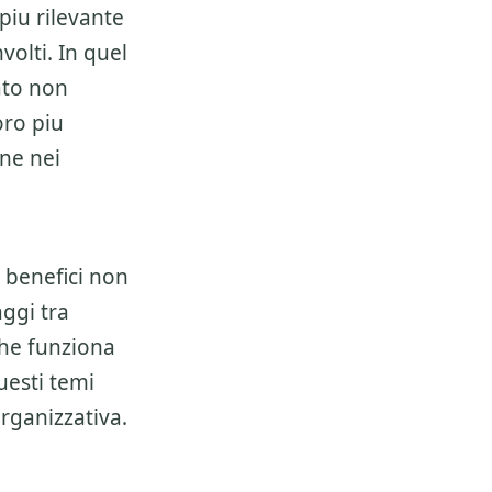
piu rilevante
volti. In quel
ato non
oro piu
ene nei
 benefici non
ggi tra
 che funziona
uesti temi
rganizzativa.