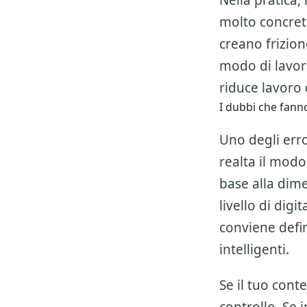
Nella pratica,
molto concret
creano frizio
modo di lavor
riduce lavoro d
I dubbi che fan
Uno degli erro
realta il modo
base alla dime
livello di dig
conviene defi
intelligenti.
Se il tuo cont