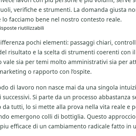
invece lavori con piu persone e piu volumi, serve 
ruoli, verifiche e strumenti. La domanda giusta n
 lo facciamo bene nel nostro contesto reale.
sposte riutilizzabili
ifferenza pochi elementi: passaggi chiari, controlli
l risultato e la scelta di strumenti coerenti con il
 vale sia per temi molto amministrativi sia per att
marketing o rapporto con l’ospite.
o di lavoro non nasce mai da una singola intuiz
 successivi. Si parte da un processo abbastanza 
da tutti, lo si mette alla prova nella vita reale e po
do emergono colli di bottiglia. Questo approccio
piu efficace di un cambiamento radicale fatto in 