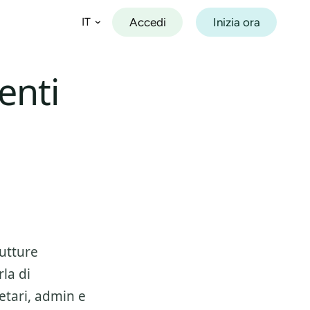
Accedi
Inizia ora
IT
enti
Español
Français
Deutsch
Italiano
Português
rutture
la di
etari, admin e