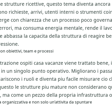
ce strutture ricettive, questo tema diventa ancora 
o richieste, arrivi, utenti interni o strumenti coin
ge con chiarezza che un processo poco govern
errori, ma consuma energia mentale, rende il lav
 abbassa la capacita della struttura di reagire b
essione.
on obiettivi, team e processi
azione ospiti casa vacanze viene trattato bene, i
 in un singolo punto operativo. Migliorano i passa
iariscono i ruoli e diventa piu facile misurare cio
questo le strutture piu mature non considerano q
 ma come un pezzo della propria infrastruttura o
 organizzativa e non solo un’attivita da spuntare