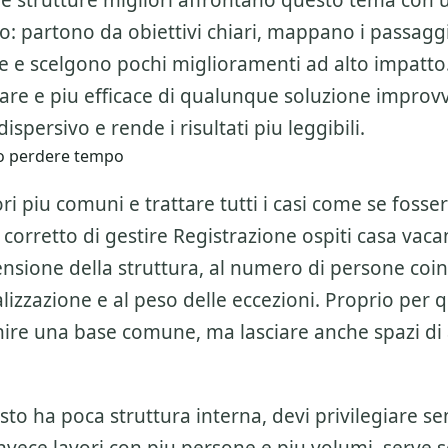
 le strutture migliori affrontano questo tema con
o: partono da obiettivi chiari, mappano i passagg
ne e scelgono pochi miglioramenti ad alto impatto
are e piu efficace di qualunque soluzione improvv
ispersivo e rende i risultati piu leggibili.
no perdere tempo
ri piu comuni e trattare tutti i casi come se fosser
 corretto di gestire
Registrazione ospiti casa vaca
nsione della struttura, al numero di persone coinv
italizzazione e al peso delle eccezioni. Proprio per 
nire una base comune, ma lasciare anche spazi d
esto ha poca struttura interna, devi privilegiare se