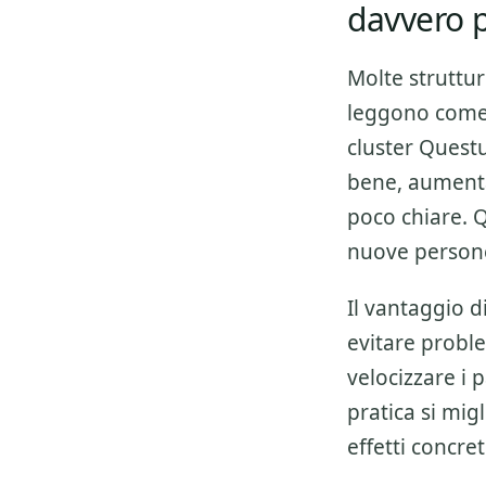
davvero p
Molte struttu
leggono come u
cluster
Questu
bene, aumenta
poco chiare. 
nuove persone
Il vantaggio 
evitare proble
velocizzare i 
pratica si migl
effetti concre