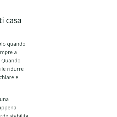
ti casa
olo quando
empre a
e. Quando
ile ridurre
chiare e
 una
 appena
de stabilita.