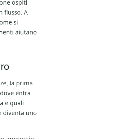
one ospiti
n flusso. A
come si
umenti aiutano
oro
nze
, la prima
 dove entra
a e quali
 e diventa uno