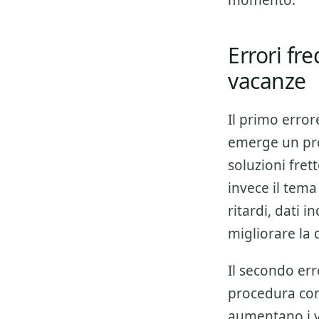
momento.
Errori fr
vacanze
Il primo error
emerge un pro
soluzioni fre
invece il tema
ritardi, dati 
migliorare la 
Il secondo err
procedura co
aumentano i v