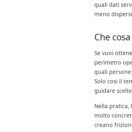
quali dati ser
meno dispers
Che cosa 
Se vuoi otten
perimetro oper
quali persone 
Solo cosi il t
guidare scelte
Nella pratica,
molto concret
creano frizio