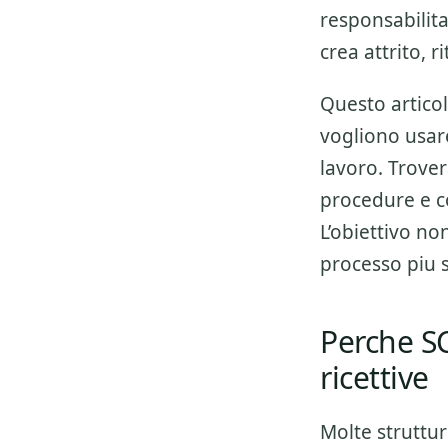
responsabilit
crea attrito, r
Questo articol
vogliono usa
lavoro. Trover
procedure e co
L’obiettivo no
processo piu s
Perche SC
ricettive
Molte struttu