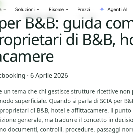
Prezzi
Agenti AI
a
Soluzioni
Risorse
per B&B: guida com
roprietari di B&B, h
tacamere
booking · 6 Aprile 2026
e un tema che chi gestisce strutture ricettive non
modo superficiale. Quando si parla di
SCIA per B&
roprietari di B&B, hotel e affittacamere
, il punto
nizione generale, ma tradurre il concetto in decisi
no documenti, controlli, procedure, passaggi nor