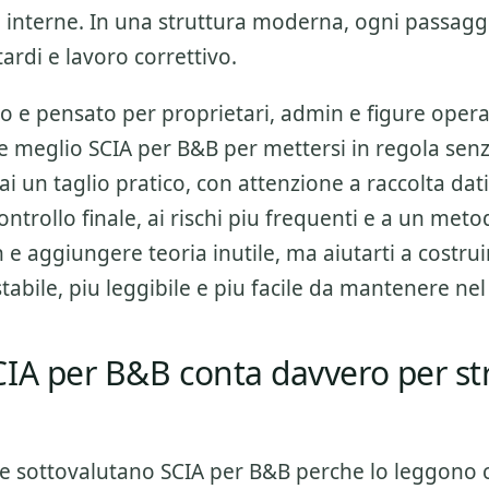
a interne. In una struttura moderna, ogni passagg
itardi e lavoro correttivo.
o e pensato per proprietari, admin e figure opera
re meglio
SCIA per B&B
per mettersi in regola senza
ai un taglio pratico, con attenzione a
raccolta dati
ntrollo finale
, ai rischi piu frequenti e a un meto
n e aggiungere teoria inutile, ma aiutarti a costru
tabile, piu leggibile e piu facile da mantenere ne
IA per B&B conta davvero per st
re sottovalutano
SCIA per B&B
perche lo leggono