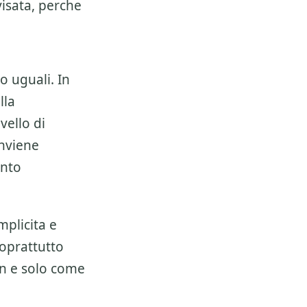
isata, perche
o uguali. In
lla
vello di
onviene
ento
mplicita e
soprattutto
on e solo come