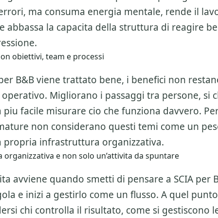
errori, ma consuma energia mentale, rende il lav
 abbassa la capacita della struttura di reagire b
essione.
on obiettivi, team e processi
r B&B viene trattato bene, i benefici non restano
operativo. Migliorano i passaggi tra persone, si c
a piu facile misurare cio che funziona davvero. Pe
 mature non considerano questi temi come un pe
 propria infrastruttura organizzativa.
 organizzativa e non solo un’attivita da spuntare
alita avviene quando smetti di pensare a
SCIA per 
ngola e inizi a gestirlo come un flusso. A quel punt
rsi chi controlla il risultato, come si gestiscono l