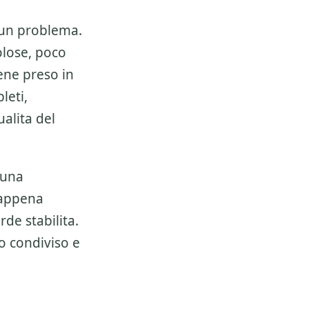
un problema.
olose, poco
ene preso in
leti,
alita del
 una
 appena
de stabilita.
o condiviso e