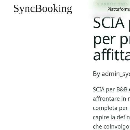
6 APRILE 2026
Piattaform
SCIA 
per p
Gestione Canali
Case Vacanza
Blog
Multi-Calendario
Affitti Urbani
Report e Guide
affit
Inbox Unificata
Affitti Stagionali
Clienti
Gestione Proprietari
Aparthotel
Eventi
By admin_syc
Gestione Ricavi
Appartamenti con Servizi
Marketplace
SCIA per B&B
affrontare in 
completa per p
capire la defi
che coinvolgo