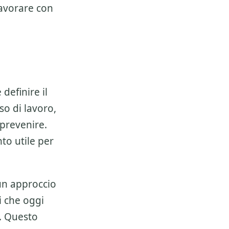
lavorare con
definire il
so di lavoro,
 prevenire.
to utile per
 un approccio
i che oggi
. Questo