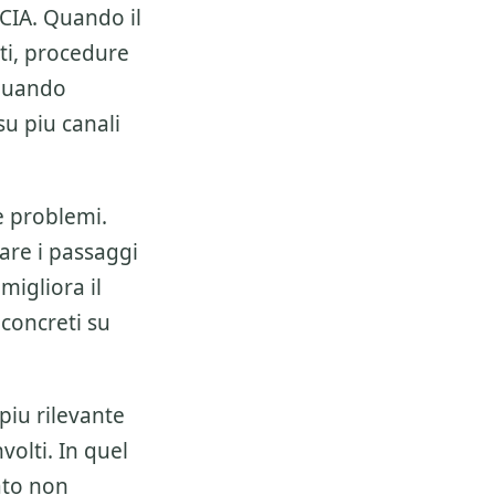
SCIA
. Quando il
ti, procedure
 quando
u piu canali
e problemi.
zare i passaggi
 migliora il
 concreti su
piu rilevante
volti. In quel
ato non