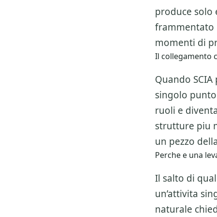
produce solo 
frammentato e
momenti di pr
Il collegamento c
Quando SCIA pe
singolo punto 
ruoli e divent
strutture piu
un pezzo della
Perche e una leva
Il salto di qu
un’attivita si
naturale chiede