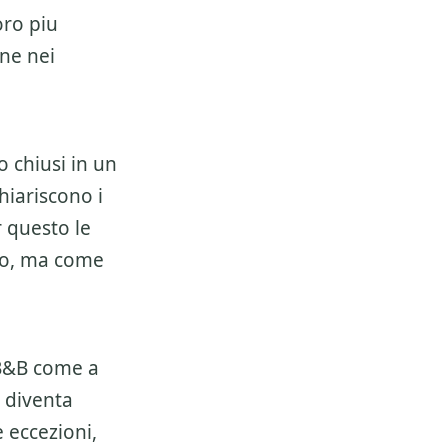
oro piu
ene nei
 chiusi in un
hiariscono i
r questo le
so, ma come
B&B
come a
o diventa
e eccezioni,