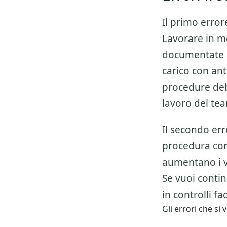
Il primo error
Lavorare in m
documentate e
carico con anti
procedure debo
lavoro del te
Il secondo err
procedura co
aumentano i v
Se vuoi conti
in controlli fa
Gli errori che s