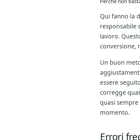
Perche non basta
Qui fanno la d
responsabile de
lavoro. Questo
conversione, 
Un buon metod
aggiustamenti
essere seguito 
corregge quan
quasi sempre 
momento.
Errori fr