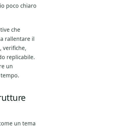
io poco chiaro
tive che
 rallentare il
, verifiche,
do replicabile.
ire un
l tempo.
rutture
 come un tema