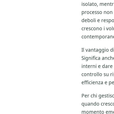
isolato, mentre
processo non 
deboli e resp
crescono i vol
contemporan
Il vantaggio 
Significa anch
interni e dare 
controllo su ri
efficienza e p
Per chi gestis
quando crescon
momento emer