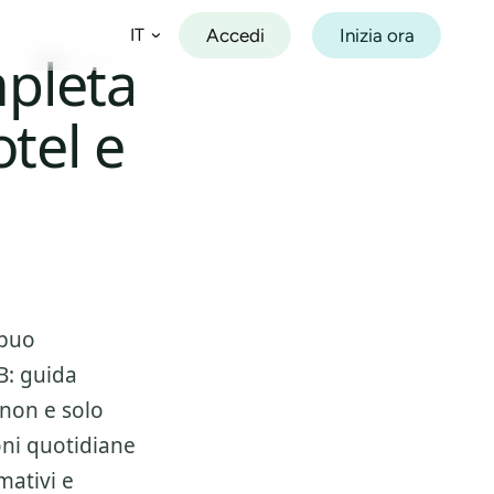
Accedi
Inizia ora
IT
pleta
otel e
Español
Français
Deutsch
Italiano
Português
 puo
B: guida
 non e solo
oni quotidiane
mativi e