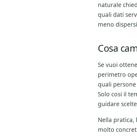
naturale chiede
quali dati ser
meno dispers
Cosa camb
Se vuoi otten
perimetro oper
quali persone 
Solo cosi il t
guidare scelte
Nella pratica,
molto concret