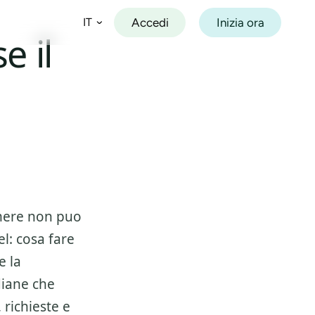
Accedi
Inizia ora
IT
e il
Español
Français
Deutsch
Italiano
Português
amere non puo
l: cosa fare
e la
diane che
 richieste e