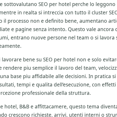
re sottovalutano
SEO per hotel
perche lo leggono
entre in realta si intreccia con tutto il cluster
SEO
 il processo non e definito bene, aumentano artic
iate e pagine senza intento. Questo vale ancora 
umi, entrano nuove persone nel team o si lavora s
eamente.
di lavorare bene su
SEO per hotel
non e solo evitar
e rendere piu semplice il lavoro del team, velociz
una base piu affidabile alle decisioni. In pratica si
sultati, tempi e qualita dell’esecuzione, con effetti
ercezione professionale della struttura.
ce hotel, B&B e affittacamere, questo tema divent
do crescono richieste, arrivi, utenti interni o str