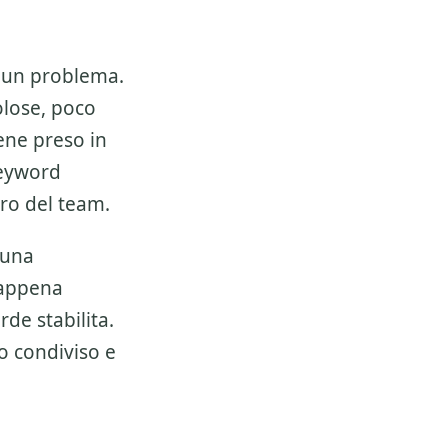
un problema.
olose, poco
ene preso in
 keyword
oro del team.
 una
 appena
de stabilita.
o condiviso e