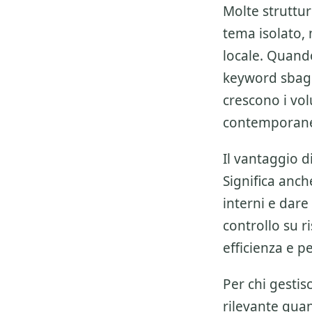
Molte struttu
tema isolato, m
locale
. Quando
keyword sbagl
crescono i vol
contemporan
Il vantaggio 
Significa anch
interni e dare 
controllo su ri
efficienza e p
Per chi gestis
rilevante quan