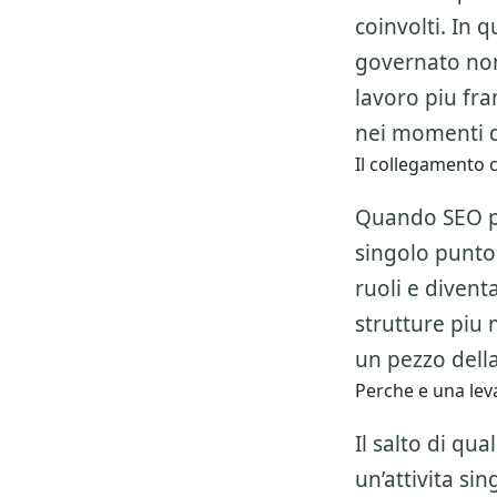
coinvolti. In
governato non
lavoro piu fr
nei momenti d
Il collegamento c
Quando SEO per
singolo punto 
ruoli e divent
strutture piu
un pezzo della
Perche e una leva
Il salto di qu
un’attivita si