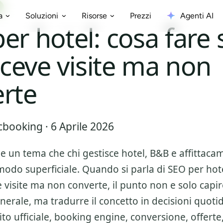
Prezzi
Agenti AI
a
Soluzioni
Risorse
er hotel: cosa fare s
riceve visite ma non
rte
booking · 6 Aprile 2026
e un tema che chi gestisce hotel, B&B e affittac
modo superficiale. Quando si parla di
SEO per hote
eve visite ma non converte
, il punto non e solo capir
nerale, ma tradurre il concetto in decisioni quoti
to ufficiale, booking engine, conversione, offerte,