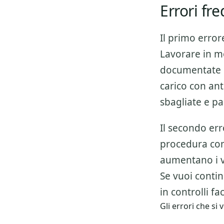
Errori fr
Il primo error
Lavorare in m
documentate e
carico con ant
sbagliate e pa
Il secondo err
procedura co
aumentano i v
Se vuoi conti
in controlli fa
Gli errori che s