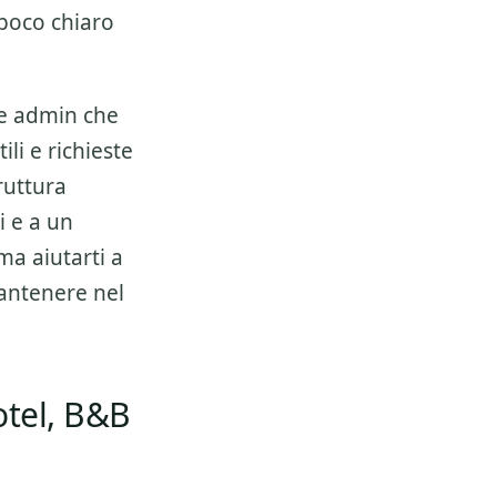
poco chiaro
 e admin che
ili e richieste
ruttura
i e a un
ma aiutarti a
mantenere nel
otel, B&B