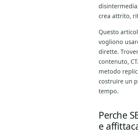
disintermedia
crea attrito, r
Questo artico
vogliono usa
dirette. Trove
contenuto, CTA
metodo replica
costruire un p
tempo.
Perche SE
e affitta