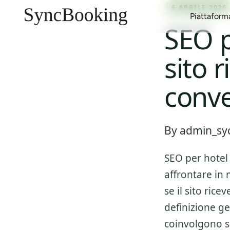
6 APRILE 2026
Piattaform
SEO p
sito 
Gestione Canali
Case Vacanza
Blog
Multi-Calendario
Affitti Urbani
Report e Guide
conve
Inbox Unificata
Affitti Stagionali
Clienti
Gestione Proprietari
Aparthotel
Eventi
By admin_syc
Gestione Ricavi
Appartamenti con Servizi
Marketplace
SEO per hotel
affrontare in 
se il sito ric
definizione ge
coinvolgono si