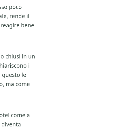
sso poco
e, rende il
i reagire bene
o chiusi in un
hiariscono i
r questo le
so, ma come
otel
come a
o diventa