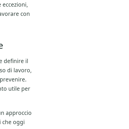
e eccezioni,
lavorare con
e
 definire il
so di lavoro,
 prevenire.
to utile per
 un approccio
i che oggi