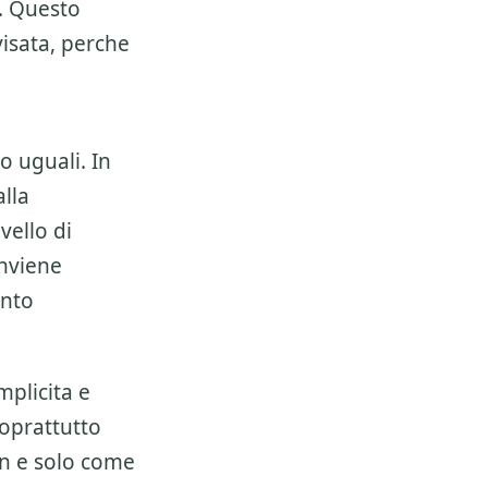
. Questo
isata, perche
o uguali. In
lla
vello di
onviene
ento
mplicita e
soprattutto
on e solo come