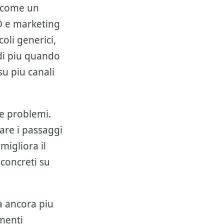
 come un
 e marketing
oli generici,
di piu quando
u piu canali
e problemi.
zare i passaggi
 migliora il
 concreti su
a ancora piu
umenti